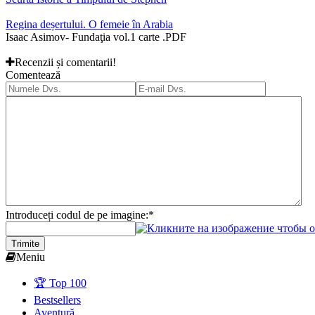
Regina deșertului. O femeie în Arabia
Isaac Asimov- Fundaţia vol.1 carte .PDF
Recenzii și comentarii!
Comentează
Introduceți codul de pe imagine:
*
Trimite
Meniu
🏆 Top 100
Bestsellers
Aventură