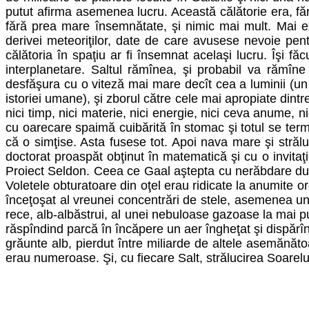
putut afirma asemenea lucru. Această călătorie era, făr
fără prea mare însemnătate, şi nimic mai mult. Mai ex
derivei meteoriţilor, date de care avusese nevoie pentr
călătoria în spaţiu ar fi însemnat acelaşi lucru. Îşi fă
interplanetare. Saltul rămînea, şi probabil va rămîne
desfăşura cu o viteză mai mare decît cea a luminii (un f
istoriei umane), şi zborul către cele mai apropiate dintr
nici timp, nici materie, nici energie, nici ceva anume, n
cu oarecare spaimă cuibărită în stomac şi totul se term
că o simţise. Asta fusese tot. Apoi nava mare şi străl
doctorat proaspăt obţinut în matematică şi cu o invitaţ
Proiect Seldon. Ceea ce Gaal aştepta cu nerăbdare dup
Voletele obturatoare din oţel erau ridicate la anumite or
înceţoşat al vreunei concentrări de stele, asemenea unei
rece, alb-albăstrui, al unei nebuloase gazoase la mai pu
răspîndind parcă în încăpere un aer îngheţat şi dispărî
grăunte alb, pierdut între miliarde de altele asemănătoa
erau numeroase. Şi, cu fiecare Salt, strălucirea Soarelu