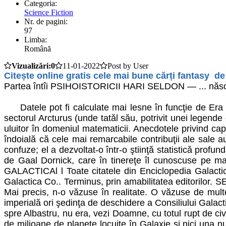
Categoria:
Science Fiction
Nr. de pagini:
97
Limba:
Română
Vizualizări:0
11-01-2022
Post by User
Citește online gratis cele mai bune cărți fantasy de
Partea întîi PSIHOISTORICII HARI SELDON ― ... născut 
Datele pot fi calculate mai lesne în funcţie de Era Fu
sectorul Arcturus (unde tatăl său, potrivit unei legende 
uluitor în domeniul matematicii. Anecdotele privind capa
îndoială că cele mai remarcabile contribuţii ale sale a
confuze; el a dezvoltat-o într-o ştiinţă statistică prof
de Gaal Dornick, care în tinereţe îl cunoscuse pe ma
GALACTICAl l Toate citatele din Enciclopedia Galactica
Galactica Co.. Terminus, prin amabilitatea editorilor.
Mai precis, n-o văzuse în realitate. O văzuse de multe
imperială ori şedinţa de deschidere a Consiliului Galact
spre Albastru, nu era, vezi Doamne, cu totul rupt de civi
de milioane de planete locuite în Galaxie şi nici una n