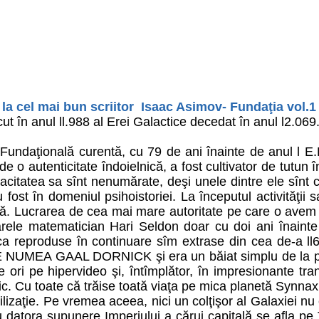
 la cel mai bun scriitor Isaac Asimov- Fundaţia vol.1
în anul ll.988 al Erei Galactice decedat în anul l2.069
ndaţională curentă, cu 79 de ani înainte de anul l E.F.
de o autenticitate îndoielnică, a fost cultivator de tutun 
citatea sa sînt nenumărate, deşi unele dintre ele sînt cont
u fost în domeniul psihoistoriei. La începutul activităţii
undă. Lucrarea de cea mai mare autoritate pe care o avem pe
rele matematician Hari Seldon doar cu doi ani înainte 
 reproduse în continuare sîm extrase din cea de-a ll6-
 SE NUMEA GAAL DORNICK şi era un băiat simplu de la pe
 ori pe hipervideo şi, întîmplător, în impresionante tr
ic. Cu toate că trăise toată viaţa pe mica planetă Synnax,
lizaţie. Pe vremea aceea, nici un colţişor al Galaxiei nu 
u datora supunere Imperiului a cărui capitală se afla pe 