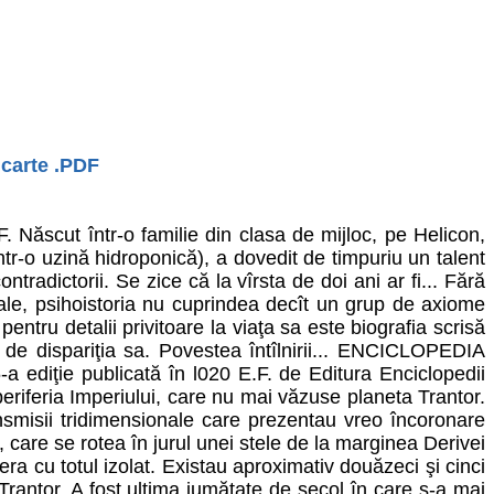
 carte .PDF
.
 Născut într-o familie din clasa de mijloc, pe Helicon,
într-o uzină hidroponică), a dovedit de timpuriu un talent
radictorii. Se zice că la vîrsta de doi ani ar fi... Fără
 sale, psihoistoria nu cuprindea decît un grup de axiome
ntru detalii privitoare la viaţa sa este biografia scrisă
de dispariţia sa. Povestea întîlnirii... ENCICLOPEDIA
a ediţie publicată în l020 E.F. de Editura Enciclopedii
riferia Imperiului, care nu mai văzuse planeta Trantor.
ansmisii tridimensionale care prezentau vreo încoronare
 care se rotea în jurul unei stele de la marginea Derivei
era cu totul izolat. Existau aproximativ douăzeci şi cinci
Trantor. A fost ultima jumătate de secol în care s-a mai