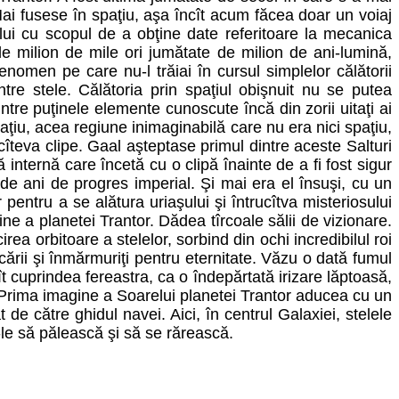
Mai fusese în spaţiu, aşa încît acum făcea doar un voiaj
lui cu scopul de a obţine date referitoare la mecanica
de milion de mile ori jumătate de milion de ani-lumină,
fenomen pe care nu-l trăiai în cursul simplelor călătorii
tre stele. Călătoria prin spaţiul obişnuit nu se putea
ntre puţinele elemente cunoscute încă din zorii uitaţi ai
paţiu, acea regiune inimaginabilă care nu era nici spaţiu,
 cîteva clipe. Gaal aşteptase primul dintre aceste Salturi
nternă care încetă cu o clipă înainte de a fi fost sigur
de ani de progres imperial. Şi mai era el însuşi, cu un
entru a se alătura uriaşului şi întrucîtva misteriosului
a planetei Trantor. Dădea tîrcoale sălii de vizionare.
ea orbitoare a stelelor, sorbind din ochi incredibilul roi
cării şi înmărmuriţi pentru eternitate. Văzu o dată fumul
t cuprindea fereastra, ca o îndepărtată irizare lăptoasă,
. Prima imagine a Soarelui planetei Trantor aducea cu un
de către ghidul navei. Aici, în centrul Galaxiei, stelele
-le să pălească şi să se rărească.