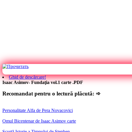
Ghid de descărcare!
Isaac Asimov- Fundaţia vol.1 carte .PDF
Recomandat pentru o lectură plăcută: ➾
Personalitate Alfa de Pera Novacovici
Omul Bicentenar de Isaac Asimov carte
Scurtă Istorie a Timpului de Stephen