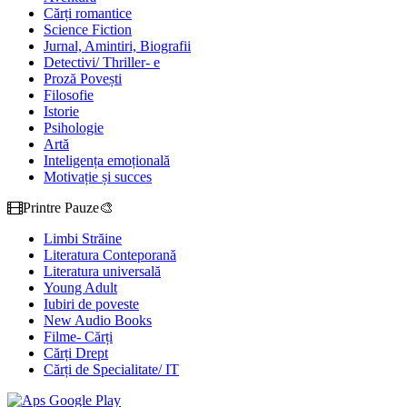
Cărți romantice
Science Fiction
Jurnal, Amintiri, Biografii
Detectivi/ Thriller- e
Proză Povești
Filosofie
Istorie
Psihologie
Artă
Inteligența emoțională
Motivație și succes
Printre Pauze🎨
Limbi Străine
Literatura Conteporană
Literatura universală
Young Adult
Iubiri de poveste
New Audio Books
Filme- Cărți
Cărți Drept
Cărți de Specialitate/ IT