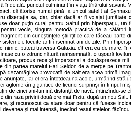
ă îndoială, punctul culminant în viaţa tînărului savant. 
act, călătorise numai pînă la unicul satelit al Synnaxu
u disertaţia sa, dar, chiar dacă ar fi voiajat jumătate 
cuse doar puţin curaj pentru Saltul prin hiperspaţiu, un 
 pentru vecie, singura metodă practică de a călători în
ragment din cunoştinţele ştiinţifice care făceau parte di
e sistemele locuite ar fi însemnat ani de zile. Prin hipers
ici nimic, puteai traversa Galaxia, cît era ea de mare, în
inase cu o zdruncinătură neînsemnată, o uşoară lovitură i
ucitoare, produs rece şi impersonal a douăsprezece mii 
ie din partea marelui Hari Seldon de a merge pe Trantor p
ă dezamăgirea provocată de Salt era acea primă imagine 
e anunţate, iar el era întotdeauna acolo, urmărind strălucir
 aglomerări gigantice de licurici surprinşi în timpul miş
ţin de cinci ani-lumină distanţă de navă, întinzîndu-se cî
nd din raza privirii două ore mai tîrziu, după un nou Salt
re, şi recunoscut ca atare doar pentru că fusese indicat 
i devenea şi mai intensă, înecînd restul stelelor, făcîndu