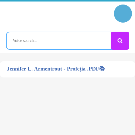
Jennifer L. Armentrout - Profeția .PDF📚