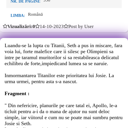
358
NR. DE PAGINI:
Română
LIMBA:
Vizualizări:0
14-10-2023
Post by User
Luandu-se la lupta cu Titanii, Seth a pus in miscare, fara
voia lui, forte malefice care ii silesc pe Olimpieni sa
intre pe taramul muritorilor si sa restabileasca delicatul
echilibru de forte,impiedicand lumea sa se naruie.
Inmormantarea Titanilor este prioritatea lui Josie. La
urma urmei, pentru asta s-a nascut.
Fragment :
" Din nefericire, planurile pe care tatal ei, Apollo, le-a
ticluit pentru a-i da o mana de ajutor nu sunt deloc
simple, iar viitorul e cum nu se poate mai sumbru pentru
Josie si Seth.