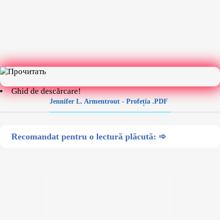
Ghid de descărcare!
Jennifer L. Armentrout - Profeția .PDF
Recomandat pentru o lectură plăcută: ➾