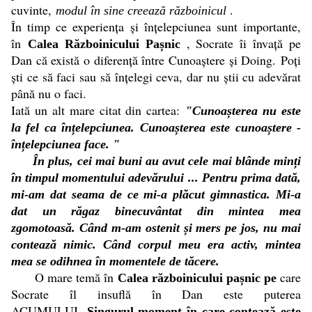
cuvinte,
.
modul în sine creează războinicul
În timp ce experiența și înțelepciunea sunt importante,
în
, Socrate îi învață pe
Calea Războinicului Pașnic
Dan că există o diferență între Cunoaștere și Doing. Poți
ști ce să faci sau să înțelegi ceva, dar nu știi cu adevărat
până nu o faci.
Iată un alt mare citat din cartea:
"Cunoașterea nu este
la fel ca înțelepciunea. Cunoașterea este cunoaștere -
înțelepciunea face. "
În plus, cei mai buni au avut cele mai blânde minți
în timpul momentului adevărului ... Pentru prima dată,
mi-am dat seama de ce mi-a plăcut gimnastica. Mi-a
dat un răgaz binecuvântat din mintea mea
zgomotoasă. Când m-am ostenit și mers pe jos, nu mai
contează nimic. Când corpul meu era activ, mintea
mea se odihnea în momentele de tăcere.
O mare temă în
care
Calea războinicului pașnic pe
Socrate îl insuflă în Dan este puterea
ACUMULUI.
Singurul moment în care contează este