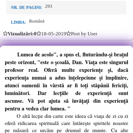
293
NR. DE PAGINI:
Română
LIMBA:
Vizualizări:0
18-05-2019
Post by User
Lumea de acolo", a spus el, fluturându-și brațul
peste orizont, "este o școală, Dan. Viața este singurul
profesor real. Oferă multe experiențe și, dacă
experiența numai a adus înțelepciune și împlinire,
atunci oamenii în vârstă ar fi toți stăpânii fericiți,
luminători. Dar lecțiile de experiență sunt
ascunse. Vă pot ajuta să învățați din experiență
pentru a vedea clar lumea. "
O altă lecție din carte este ideea că viața de zi cu zi
oferă ridicarea spirituală care întărește spiritele noastre
pe măsură ce urcăm pe drumul de munte. Cu alte