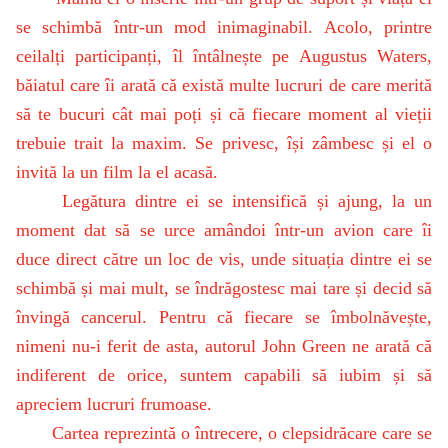
se schimbă într-un mod inimaginabil. Acolo, printre
ceilalți participanți, îl întâlnește pe Augustus Waters,
băiatul care îi arată că există multe lucruri de care merită
să te bucuri cât mai poți și că fiecare moment al vieții
trebuie trait la maxim. Se privesc, își zâmbesc și el o
invită la un film la el acasă.
Legătura dintre ei se intensifică și ajung, la un
moment dat să se urce amândoi într-un avion care îi
duce direct către un loc de vis, unde situația dintre ei se
schimbă și mai mult, se îndrăgostesc mai tare și decid să
învingă cancerul. Pentru că fiecare se îmbolnăvește,
nimeni nu-i ferit de asta, autorul John Green ne arată că
indiferent de orice, suntem capabili să iubim și să
apreciem lucruri frumoase.
Cartea reprezintă o întrecere, o clepsidrăcare care se