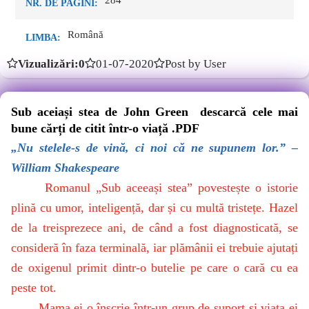
284
NR. DE PAGINI:
Română
LIMBA:
Vizualizări:0
01-07-2020
Post by User
Sub aceiași stea de John Green descarcă cele mai
bune cărți de citit într-o viață .PDF
„
Nu stelele-s de vină, ci noi că ne supunem lor.” –
William Shakespeare
Romanul „Sub aceeași stea” povestește o istorie
plină cu umor, inteligență, dar și cu multă tristețe. Hazel
de la treisprezece ani, de când a fost diagnosticată, se
consideră în faza terminală, iar plămânii ei trebuie ajutați
de oxigenul primit dintr-o butelie pe care o cară cu ea
peste tot.
Mama ei o înscrie într-un grup de suport și viața ei