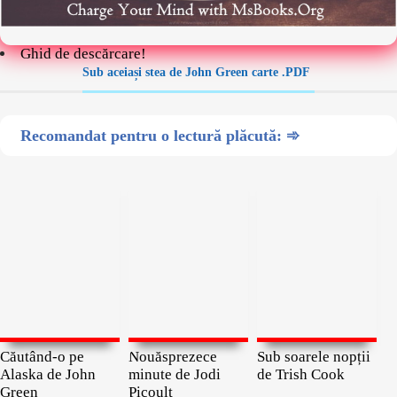
Ghid de descărcare!
Sub aceiași stea de John Green carte .PDF
Recomandat pentru o lectură plăcută: ➾
Căutând-o pe
Nouăsprezece
Sub soarele nopții
Alaska de John
minute de Jodi
de Trish Cook
Green
Picoult