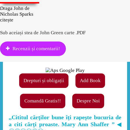
Draga John de
Nicholas Sparks
citește
Sub aceiași stea de John Green carte .PDF
Recenzii și comentarii!
Drepturi și obligații
Add Book
Comandă Gratis!!
Despre Noi
,,Cititul cărţilor bune îţi rapeşte bucuria de
a citi cărţi proaste. Mary Ann Shaffer ”
◀