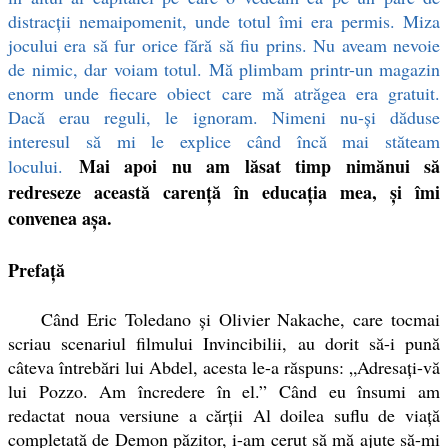
distracții nemaipomenit, unde totul îmi era permis. Miza
jocului era să fur orice fără să fiu prins. Nu aveam nevoie
de nimic, dar voiam totul. Mă plimbam printr-un magazin
enorm unde fiecare obiect care mă atrăgea era gratuit.
Dacă erau reguli, le ignoram. Nimeni nu-și dăduse
interesul să mi le explice când încă mai stăteam
Mai apoi nu am lăsat timp nimănui să
locului.
redreseze această carență în educația mea, și îmi
convenea așa.
Prefață
Când Eric Toledano și Olivier Nakache, care tocmai
scriau scenariul filmului Invincibilii, au dorit să-i pună
câteva întrebări lui Abdel, acesta le-a răspuns: „Adresați-vă
lui Pozzo. Am încredere în el.” Când eu însumi am
redactat noua versiune a cărții Al doilea suflu de viață
completată de Demon păzitor, i-am cerut să mă ajute să-mi