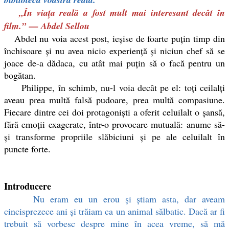
„În viața reală a fost mult mai interesant decât în
film.” — Abdel Sellou
Abdel nu voia acest post, ieșise de foarte puțin timp din
închisoare și nu avea nicio experiență și niciun chef să se
joace de-a dădaca, cu atât mai puțin să o facă pentru un
bogătan.
Philippe, în schimb, nu-l voia decât pe el: toți ceilalți
aveau prea multă falsă pudoare, prea multă compasiune.
Fiecare dintre cei doi protagoniști a oferit celuilalt o șansă,
fără emoții exagerate, într-o provocare mutuală: anume să-
și transforme propriile slăbiciuni și pe ale celuilalt în
puncte forte.
Introducere
Nu eram eu un erou și știam asta, dar aveam
cincisprezece ani și trăiam ca un animal sălbatic. Dacă ar fi
trebuit să vorbesc despre mine în acea vreme, să mă