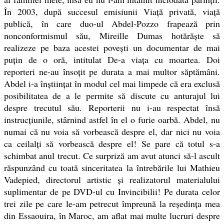
În 2003, după succesul emisiunii Viață privată, viață
publică, în care duo-ul Abdel-Pozzo frapează prin
nonconformismul său, Mireille Dumas hotărăște să
realizeze pe baza acestei povești un documentar de mai
puțin de o oră, intitulat De-a viața cu moartea. Doi
reporteri ne-au însoțit pe durata a mai multor săptămâni.
Abdel i-a înștiințat în modul cel mai limpede că era exclusă
posibilitatea de a le permite să discute cu anturajul lui
despre trecutul său. Reporterii nu i-au respectat însă
instrucțiunile, stârnind astfel în el o furie oarbă. Abdel, nu
numai că nu voia să vorbească despre el, dar nici nu voia
ca ceilalți să vorbească despre el! Se pare că totul s-a
schimbat anul trecut. Ce surpriză am avut atunci să-l ascult
răspunzând cu toată sinceritatea la întrebările lui Mathieu
Vadepied, directorul artistic și realizatorul materialului
suplimentar de pe DVD-ul cu Invincibilii! Pe durata celor
trei zile pe care le-am petrecut împreună la reședința mea
din Essaouira, în Maroc, am aflat mai multe lucruri despre