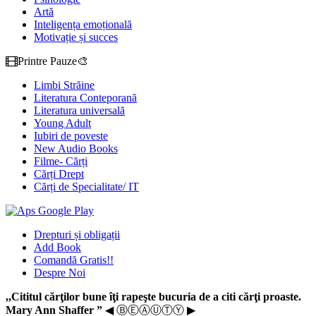
Artă
Inteligența emoțională
Motivație și succes
Printre Pauze🎨
Limbi Străine
Literatura Conteporană
Literatura universală
Young Adult
Iubiri de poveste
New Audio Books
Filme- Cărți
Cărți Drept
Cărți de Specialitate/ IT
Drepturi și obligații
Add Book
Comandă Gratis!!
Despre Noi
,,Cititul cărţilor bune îţi rapeşte bucuria de a citi cărţi proaste.
Mary Ann Shaffer ”
◀ ⒷⒺⒶⓊⓉⓎ ▶