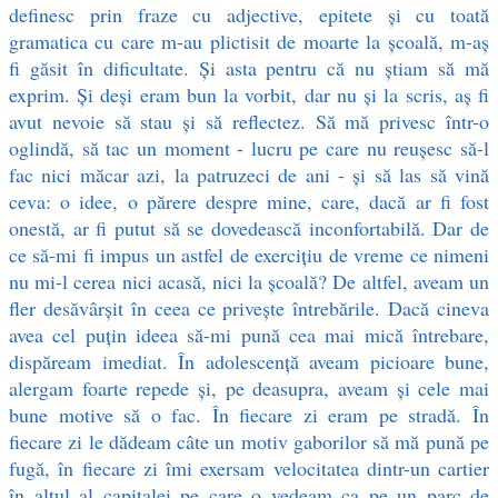
definesc prin fraze cu adjective, epitete și cu toată
gramatica cu care m-au plictisit de moarte la școală, m-aș
fi găsit în dificultate. Și asta pentru că nu știam să mă
exprim. Și deși eram bun la vorbit, dar nu și la scris, aș fi
avut nevoie să stau și să reflectez. Să mă privesc într-o
oglindă, să tac un moment - lucru pe care nu reușesc să-l
fac nici măcar azi, la patruzeci de ani - și să las să vină
ceva: o idee, o părere despre mine, care, dacă ar fi fost
onestă, ar fi putut să se dovedească inconfortabilă. Dar de
ce să-mi fi impus un astfel de exercițiu de vreme ce nimeni
nu mi-l cerea nici acasă, nici la școală? De altfel, aveam un
fler desăvârșit în ceea ce privește întrebările. Dacă cineva
avea cel puțin ideea să-mi pună cea mai mică întrebare,
dispăream imediat. În adolescență aveam picioare bune,
alergam foarte repede și, pe deasupra, aveam și cele mai
bune motive să o fac. În fiecare zi eram pe stradă. În
fiecare zi le dădeam câte un motiv gaborilor să mă pună pe
fugă, în fiecare zi îmi exersam velocitatea dintr-un cartier
în altul al capitalei pe care o vedeam ca pe un parc de