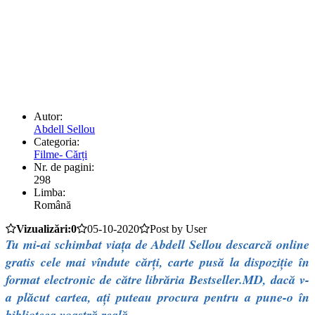
Autor:
Abdell Sellou
Categoria:
Filme- Cărți
Nr. de pagini:
298
Limba:
Română
Vizualizări:0
05-10-2020
Post by User
Tu mi-ai schimbat viața de Abdell Sellou descarcă online
gratis cele mai vîndute cărți, carte pusă la dispoziție în
format electronic de către librăria Bestseller.MD, dacă v-
a plăcut cartea, ați puteau procura pentru a pune-o în
biblioteca voastră reală.