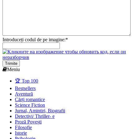
Introduceți codul de pe imagine:
*
Trimite
Meniu
🏆 Top 100
Bestsellers
Aventură
Cărți romantice
Science Fiction
Jurnal, Amintiri, Biografii
Detectivi/ Thriller- e
Proză Povești
Filosofie
Istorie
Psihologie