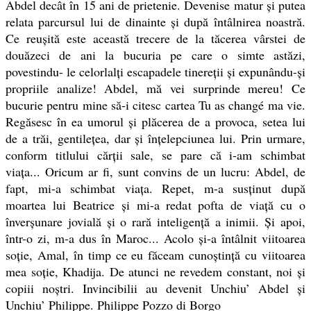
Abdel decât în 15 ani de prietenie. Devenise matur și putea
relata parcursul lui de dinainte și după întâlnirea noastră.
Ce reușită este această trecere de la tăcerea vârstei de
douăzeci de ani la bucuria pe care o simte astăzi,
povestindu- le celorlalți escapadele tinereții și expunându-și
propriile analize! Abdel, mă vei surprinde mereu! Ce
bucurie pentru mine să-i citesc cartea Tu as changé ma vie.
Regăsesc în ea umorul și plăcerea de a provoca, setea lui
de a trăi, gentilețea, dar și înțelepciunea lui. Prin urmare,
conform titlului cărții sale, se pare că i-am schimbat
viața... Oricum ar fi, sunt convins de un lucru: Abdel, de
fapt, mi-a schimbat viața. Repet, m-a susținut după
moartea lui Beatrice și mi-a redat pofta de viață cu o
înverșunare jovială și o rară inteligență a inimii. Și apoi,
într-o zi, m-a dus în Maroc... Acolo și-a întâlnit viitoarea
soție, Amal, în timp ce eu făceam cunoștință cu viitoarea
mea soție, Khadija. De atunci ne revedem constant, noi și
copiii noștri. Invincibilii au devenit Unchiu’ Abdel și
Unchiu’ Philippe. Philippe Pozzo di Borgo