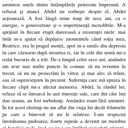
amintesc unele dintre întâmplările petrecute împreună. A
refuzat și atunci. Abdel nu vorbește despre el, Abdel
acționează. A fost lângă mine timp de zece ani, cu o
energie, o generozitate și o impertinență incredibile. M-a
sprijinit în fiecare etapă dureroasă a existenței mele: mai
întâi m-a ajutat să depășesc momentele când soția mea,
Beatrice, era în pragul morții, apoi m-a smuls din depresia
în care căzusem după moartea ei, iar în cele din urmă mi-a
redat bucuria de a trăi. De-a lungul celor zece ani, amândoi
am avut mai multe puncte în comun: să nu revenim în
trecut, să nu ne proiectăm în viitor, și mai ales să trăim,
sau să supraviețuim în prezent. Suferința care mă epuiza în
fiecare clipă mi-a afectat memoria. Abdel, la rândul lui,
refuza să se întoarcă în anii tinereții sale, care din câte îmi
dau seama, au fost turbulenți. Amândoi eram fără amintiri.
În tot acest răstimp nu am aflat din viața lui decât frânturile
pe care a binevoit să mi le relateze. I-am respectat
întotdeauna pudoarea; foarte repede a devenit un membru
al familiei mele, însă eu nu i-am întâlnit niciodată părinții.