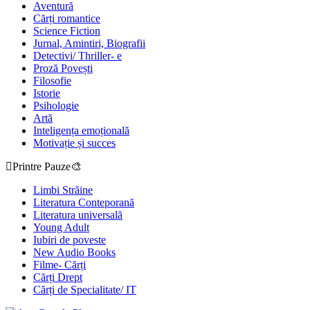
Aventură
Cărți romantice
Science Fiction
Jurnal, Amintiri, Biografii
Detectivi/ Thriller- e
Proză Povești
Filosofie
Istorie
Psihologie
Artă
Inteligența emoțională
Motivație și succes
Printre Pauze🎨
Limbi Străine
Literatura Conteporană
Literatura universală
Young Adult
Iubiri de poveste
New Audio Books
Filme- Cărți
Cărți Drept
Cărți de Specialitate/ IT