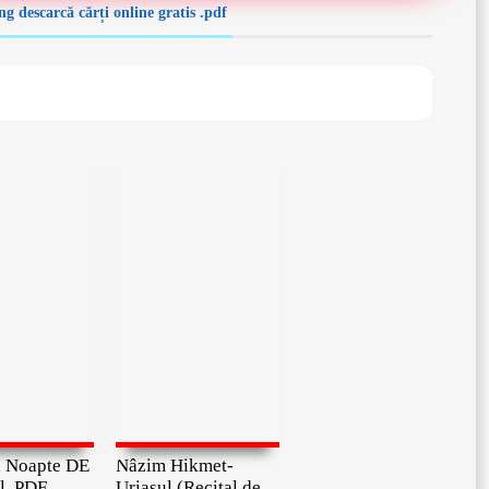
g descarcă cărți online gratis .pdf
în Noapte DE
Nâzim Hikmet-
l .PDF
Uriașul (Recital de