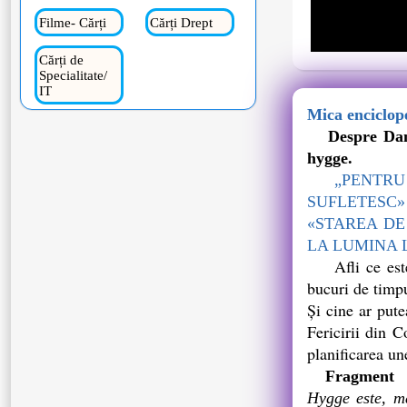
Filme- Cărți
Cărți Drept
Cărți de
Specialitate/
IT
Mica enciclope
Despre Danema
hygge.
„PENTRU HY
SUFLETESC»
«STAREA DE
LA LUMINA 
Afli ce es
bucuri de timpu
Şi cine ar put
Fericirii din C
planificarea un
Fragment
Hygge este, ma