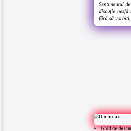
Sentimentul de
discuție nesfâr
fără să vorbiți
Ghid de descă