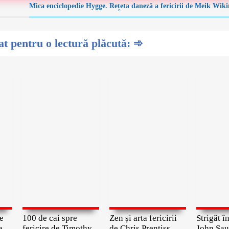
Mica enciclopedie Hygge. Rețeta daneză a fericirii de Meik Wikin
 pentru o lectură plăcută: ➾
e
100 de cai spre
Zen și arta fericirii
Strigăt 
a
fericire de Timothy
de Chris Prentiss
John Sau