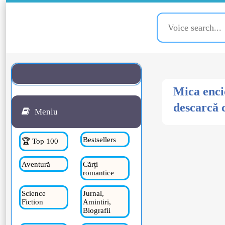
Mica enci
descarcă c
Meniu
Bestsellers
🏆 Top 100
Aventură
Cărți
romantice
Science
Jurnal,
Fiction
Amintiri,
Biografii