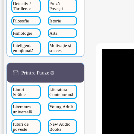
Detectivi/
Proză
Thriller- e
Povești
Filosofie
Istorie
Psihologie
Artă
Inteligența
Motivație și
emoțională
succes
Printre Pauze🎨
Limbi
Literatura
Străine
Conteporană
Literatura
Young Adult
universală
Iubiri de
New Audio
poveste
Books