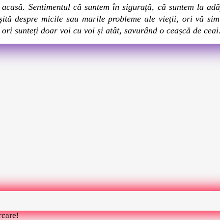
 acasă. Sentimentul că suntem în sigurață, că suntem la adă
șită despre micile sau marile probleme ale vieții, ori vă sim
, ori sunteți doar voi cu voi și atât, savurând o ceașcă de ceai
rcare!