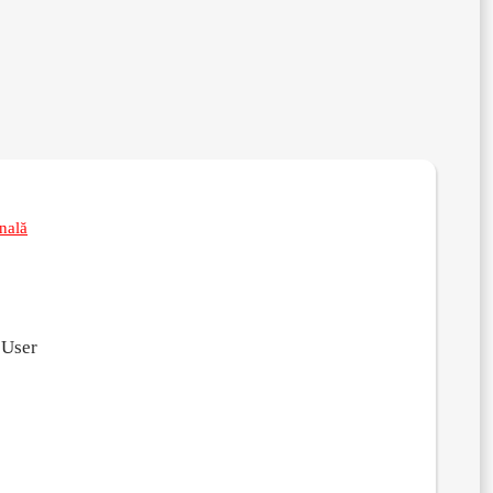
nală
 User