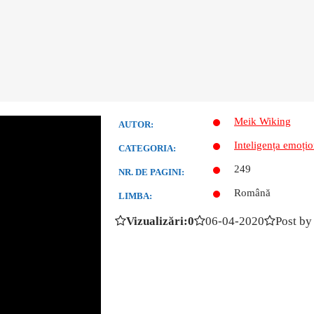
Meik Wiking
AUTOR:
Inteligența emoțio
CATEGORIA:
249
NR. DE PAGINI:
Română
LIMBA:
Vizualizări:0
06-04-2020
Post by