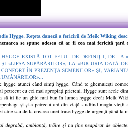
die Hygge. Rețeta daneză a fericirii de Meik Wiking desca
rca se spune adesea că ar fi cea mai fericită ţară di
GGE EXISTĂ TOT FELUL DE DEFINIŢII, DE LA «
 ŞI «LIPSA SUPĂRĂRILOR», LA «BUCURIA DATĂ DE
 CONFORT ÎN PREZENŢA SEMENILOR» ŞI, VARIANT
LUMÂNĂRILOR»...
te hygge atunci când simţi hygge. Când te ghemuieşti comod
l petrecut cu cei mai apropiaţi prieteni. Hygge sunt acele dimi
ea să îţi fie un ghid mai bun în lumea hygge decât Meik Wiki
openhaga şi şi-a petrecut ani din viaţă studiind magia vieţii 
ei cine sau de la crearea unei truse hygge de urgenţă până la m
i degrabă, ambianță, trăire și nu ține neapărat de obiect