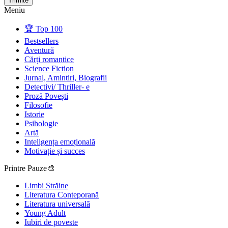
Trimite
Meniu
🏆 Top 100
Bestsellers
Aventură
Cărți romantice
Science Fiction
Jurnal, Amintiri, Biografii
Detectivi/ Thriller- e
Proză Povești
Filosofie
Istorie
Psihologie
Artă
Inteligența emoțională
Motivație și succes
Printre Pauze🎨
Limbi Străine
Literatura Conteporană
Literatura universală
Young Adult
Iubiri de poveste