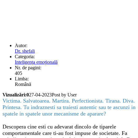
Autor:
Dr. shefali
Categoria:
Inteligența emoțională
Nr. de pagini:
405
Limba:
Română
Vizualizări:0
27-04-2023
Post by User
Victima. Salvatoarea. Martira. Perfectionista. Tirana. Diva.
Printesa. Tu indraznesti sa traiesti autentic sau te ascunzi in
spatele in spatele unor mecanisme de aparare?
Descopera cine esti cu adevarat dincolo de tiparele
comportamentale care ti-au fost impuse de societate. Fa