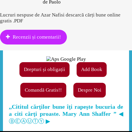
de Paolo
Lucruri nespuse de Azar Nafisi descarcă cărți bune online
gratis .PDF
Recenzii și comentarii!
Drepturi și obligații
Add Book
Comandă Gratis!!
Despre Noi
,,Cititul cărţilor bune îţi rapeşte bucuria de
a citi cărţi proaste. Mary Ann Shaffer ”
◀
ⒷⒺⒶⓊⓉⓎ ▶