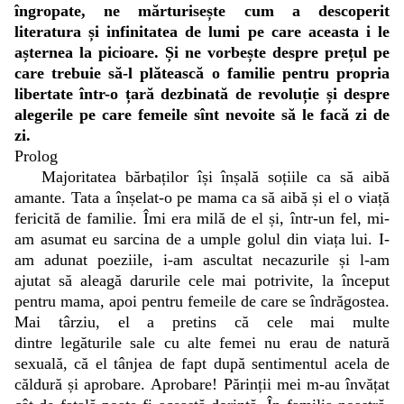
îngropate, ne mărturisește cum a descoperit
literatura și infinitatea de lumi pe care aceasta i le
așternea la picioare. Și ne vorbește despre prețul pe
care trebuie să-l plătească o familie pentru propria
libertate într-o țară dezbinată de revoluție și despre
alegerile pe care femeile sînt nevoite să le facă zi de
zi.
Prolog
Majoritatea bărbaților își înșală soțiile ca să aibă
amante. Tata a înșelat-o pe mama ca să aibă și el o viață
fericită de familie. Îmi era milă de el și, într-un fel, mi-
am asumat eu sarcina de a umple golul din viața lui. I-
am adunat poeziile, i-am ascultat necazurile și l-am
ajutat să aleagă darurile cele mai potrivite, la început
pentru mama, apoi pentru femeile de care se îndrăgostea.
Mai târziu, el a pretins că cele mai multe
dintre legăturile sale cu alte femei nu erau de natură
sexuală, că el tânjea de fapt după sentimentul acela de
căldură și aprobare. Aprobare! Părinții mei m-au învățat