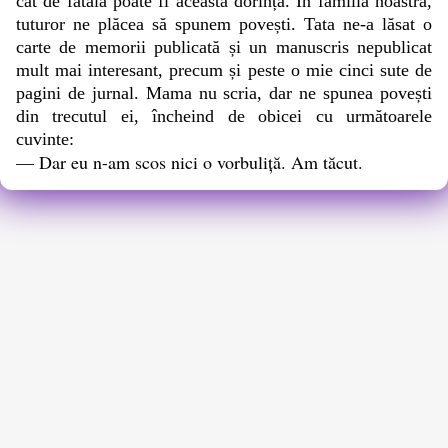
cât de fatală poate fi această dorință. În familia noastră,
tuturor ne plăcea să spunem povești. Tata ne-a lăsat o
carte de memorii publicată și un manuscris nepublicat
mult mai interesant, precum și peste o mie cinci sute de
pagini de jurnal. Mama nu scria, dar ne spunea povești
din trecutul ei, încheind de obicei cu următoarele
cuvinte:
— Dar eu n-am scos nici o vorbuliță. Am tăcut.