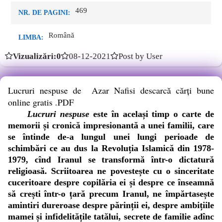
469
NR. DE PAGINI:
Română
LIMBA:
Vizualizări:0
08-12-2021
Post by User
Lucruri nespuse de Azar Nafisi descarcă cărți bune
online gratis .PDF
Lucruri nespuse
este în același timp o carte de
memorii și cronică impresionantă a unei familii, care
se întinde de-a lungul unei lungi perioade de
schimbări ce au dus la Revoluția Islamică din 1978-
1979, cînd Iranul se transformă într-o dictatură
religioasă. Scriitoarea ne povestește cu o sinceritate
cuceritoare despre copilăria ei și despre ce înseamnă
să crești într-o țară precum Iranul, ne împărtasește
amintiri dureroase despre părinții ei, despre ambițiile
mamei și infidelitățile tatălui, secrete de familie adînc