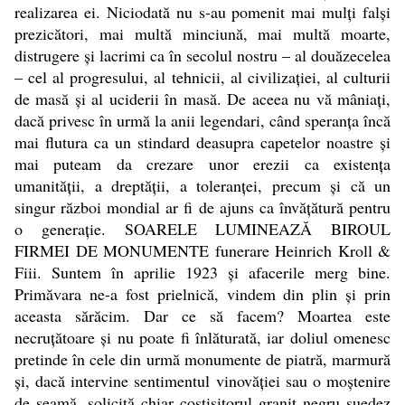
realizarea ei. Niciodată nu s-au pomenit mai mulţi falşi
prezicători, mai multă minciună, mai multă moarte,
distrugere şi lacrimi ca în secolul nostru – al douăzecelea
– cel al progresului, al tehnicii, al civilizaţiei, al culturii
de masă şi al uciderii în masă. De aceea nu vă mâniaţi,
dacă privesc în urmă la anii legendari, când speranţa încă
mai flutura ca un stindard deasupra capetelor noastre şi
mai puteam da crezare unor erezii ca existenţa
umanităţii, a dreptăţii, a toleranţei, precum şi că un
singur război mondial ar fi de ajuns ca învăţătură pentru
o generaţie. SOARELE LUMINEAZĂ BIROUL
FIRMEI DE MONUMENTE funerare Heinrich Kroll &
Fiii. Suntem în aprilie 1923 şi afacerile merg bine.
Primăvara ne-a fost prielnică, vindem din plin şi prin
aceasta sărăcim. Dar ce să facem? Moartea este
necruţătoare şi nu poate fi înlăturată, iar doliul omenesc
pretinde în cele din urmă monumente de piatră, marmură
şi, dacă intervine sentimentul vinovăţiei sau o moştenire
de seamă, solicită chiar costisitorul granit negru suedez