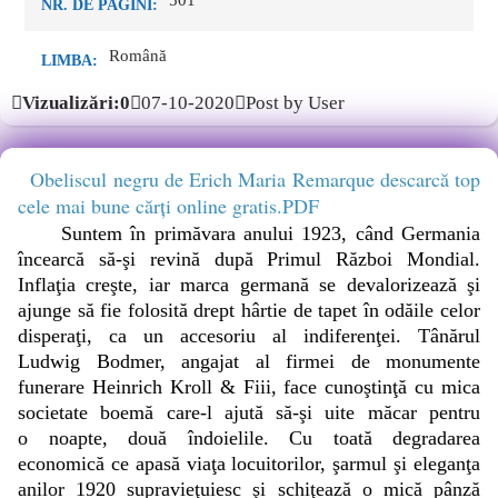
501
NR. DE PAGINI:
Română
LIMBA:
Vizualizări:0
07-10-2020
Post by User
Obeliscul negru de Erich Maria Remarque descarcă top
cele mai bune cărţi online gratis.PDF
Suntem în primăvara anului 1923, când Germania
încearcă să-şi revină după Primul Război Mondial.
Inflaţia creşte, iar marca germană se devalorizează şi
ajunge să fie folosită drept hârtie de tapet în odăile celor
disperaţi, ca un accesoriu al indiferenţei. Tânărul
Ludwig Bodmer, angajat al firmei de monumente
funerare Heinrich Kroll & Fiii, face cunoştinţă cu mica
societate boemă care-l ajută să-şi uite măcar pentru
o noapte, două îndoielile. Cu toată degradarea
economică ce apasă viaţa locuitorilor, şarmul şi eleganţa
anilor 1920 supravieţuiesc şi schiţează o mică pânză