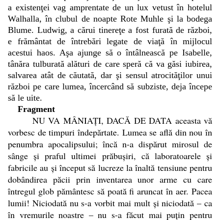
a existenţei vag amprentate de un lux vetust în hotelul
Walhalla, în clubul de noapte Rote Muhle şi la bodega
Blume. Ludwig, a cărui tinereţe a fost furată de război,
e frământat de întrebări legate de viaţă în mijlocul
acestui haos. Aşa ajunge să o întâlnească pe Isabelle,
tânăra tulburată alături de care speră că va găsi iubirea,
salvarea atât de căutată, dar şi sensul atrocităţilor unui
război pe care lumea, încercând să subziste, deja începe
să le uite.
Fragment
NU VA MÂNIAŢI, DACĂ DE DATA aceasta vă
vorbesc de timpuri îndepărtate. Lumea se află din nou în
penumbra apocalipsului; încă n-a dispărut mirosul de
sânge şi praful ultimei prăbuşiri, că laboratoarele şi
fabricile au şi început să lucreze la înaltă tensiune pentru
dobândirea păcii prin inventarea unor arme cu care
întregul glob pământesc să poată fi aruncat în aer. Pacea
lumii! Niciodată nu s-a vorbit mai mult şi niciodată – ca
în vremurile noastre – nu s-a făcut mai puţin pentru