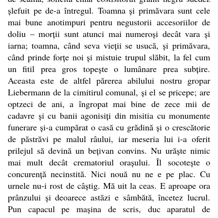
şlefuit pe de-a întregul. Toamna şi primăvara sunt cele
mai bune anotimpuri pentru negustorii accesoriilor de
doliu – morţii sunt atunci mai numeroşi decât vara şi
iarna; toamna, când seva vieţii se usucă, şi primăvara,
când prinde forţe noi şi mistuie trupul slăbit, la fel cum
un fitil prea gros topeşte o lumânare prea subţire.
Aceasta este de altfel părerea abilului nostru gropar
Liebermann de la cimitirul comunal, şi el se pricepe; are
optzeci de ani, a îngropat mai bine de zece mii de
cadavre şi cu banii agonisiţi din misitia cu monumente
funerare şi-a cumpărat o casă cu grădină şi o crescătorie
de păstrăvi pe malul râului, iar meseria lui i-a oferit
prilejul să devină un beţivan convins. Nu urăşte nimic
mai mult decât crematoriul oraşului. Îl socoteşte o
concurenţă necinstită. Nici nouă nu ne e pe plac. Cu
urnele nu-i rost de câştig. Mă uit la ceas. E aproape ora
prânzului şi deoarece astăzi e sâmbătă, încetez lucrul.
Pun capacul pe maşina de scris, duc aparatul de