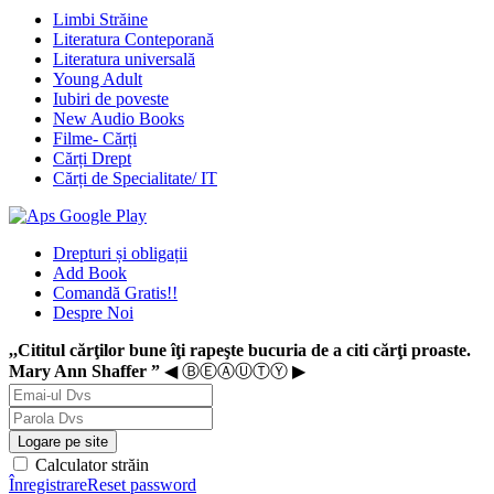
Limbi Străine
Literatura Conteporană
Literatura universală
Young Adult
Iubiri de poveste
New Audio Books
Filme- Cărți
Cărți Drept
Cărți de Specialitate/ IT
Drepturi și obligații
Add Book
Comandă Gratis!!
Despre Noi
,,Cititul cărţilor bune îţi rapeşte bucuria de a citi cărţi proaste.
Mary Ann Shaffer ”
◀ ⒷⒺⒶⓊⓉⓎ ▶
Logare pe site
Calculator străin
Înregistrare
Reset password