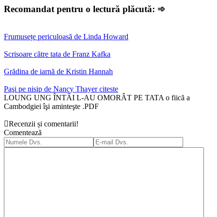
Recomandat pentru o lectură plăcută: ➾
Frumusețe periculoasă de Linda Howard
Scrisoare către tata de Franz Kafka
Grădina de iarnă de Kristin Hannah
Paşi pe nisip de Nancy Thayer citeste
LOUNG UNG ÎNTÂI L-AU OMORÂT PE TATA o fiică a
Cambodgiei îşi aminteşte .PDF
Recenzii și comentarii!
Comentează