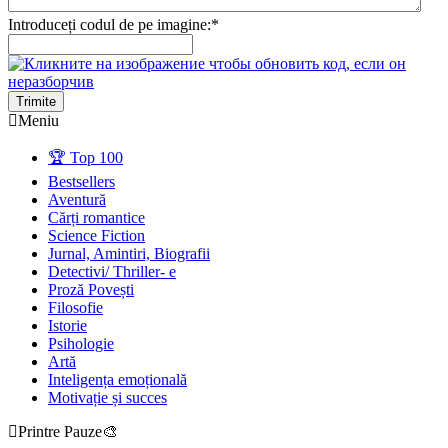
Introduceți codul de pe imagine:
*
Trimite
Meniu
🏆 Top 100
Bestsellers
Aventură
Cărți romantice
Science Fiction
Jurnal, Amintiri, Biografii
Detectivi/ Thriller- e
Proză Povești
Filosofie
Istorie
Psihologie
Artă
Inteligența emoțională
Motivație și succes
Printre Pauze🎨