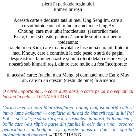
pierit în perioada regimului
khmerilor roşii
Această carte e dedicată tatălui meu Ung Seng Im, care a
crezut întotdeauna în mine; mamei mele Ung Ay
Choung, care m-a iubit întotdeauna; şi surorilor mele
Keav, Chou şi Geak, pentru că surorile sunt surori pentru
totdeauna;
fratelui meu Kim, care m-a învăţat ce înseamnă curajul; fratelui
meu Khouy, care a contribuit la cele peste o sută de pagini
despre istoria familiei noastre şi mi-a oferit detalii despre viaţa
noastră sub khmerii roşii, dintre care multe au fost încorporate
în această carte; fratelui meu Meng, şi cumnatei mele Eang Muy
Tan, care m-au crescut (destul de bine) în America.
O carte importantă... o carte dureroasă, o carte pe care o veţi citi cu
lacrimi în ochi.
– DENVER POST
Cartea aceasta mi-a tăiat răsuflarea: Loung Ung
îşi poartă cititorii
într-o lume kafkiană — copilăria ei furată de khmerii
roşii ai lui Pol
Pot — şi îi sileşte să participe la asasinatele în masă, la foametea şi
bolile
care i-au răpit o parte din familie.În cele din urmă, oroarea
genocidului cambodgian îşi găseşte măsura
doar în spiritul
încăpăţânat al autoarei.
–
IRIS CHANG