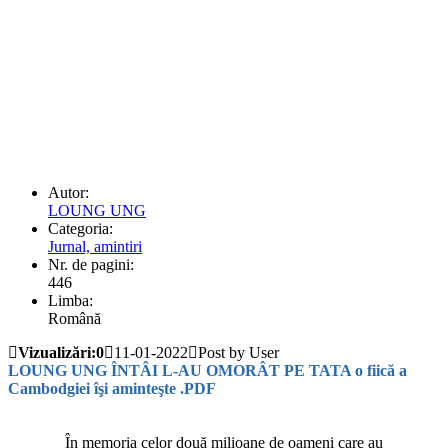
Autor:
LOUNG UNG
Categoria:
Jurnal, amintiri
Nr. de pagini:
446
Limba:
Română
Vizualizări:0
11-01-2022
Post by User
LOUNG UNG ÎNTÂI L-AU OMORÂT PE TATA o fiică a
Cambodgiei îşi aminteşte .PDF
În memoria celor două milioane de oameni care au