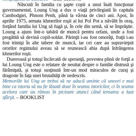
Născută în familia cu şapte copii a unui înalt funcţionar
guvernamental, Loung Ung a dus o viaţă privilegiată în capitala
Cambodgiei, Phnom Penh, până la vârsta de cinci ani. Apoi, în
aprilie 1975, armata khmerilor roşii ai lui Pol Pot a năvălit în oraş,
forţând familia lui Ung să fugă şi, în cele din urmă, să se împrăştie.
Loung a ajuns într-o tabără de muncă pentru orfani, unde a fost
pregătită să devină copil-soldat. Părinţii i-au fost omorâţi, fraţii i-au
fost trimişi în alte tabere de muncă, iar cei care au supravieţuit
ororilor regimului aveau să se reunească abia după înfrângerea
khmerilor roşii.
Dureroasă şi totuşi încărcată de speranţă, povestea plină de forţă a
lui Loung Ung este o relatare de neuitat despre o familie distrusă şi
fărâmiţată, şi totuşi susţinută într-un mod miraculos de curaj şi
dragoste în faţa unei brutalităţi de nedescris.
Memoriile lui Ung ar trebui să ne aducă aminte că uneori
e mai
bine ca istoria să nu fie lăsată doar în seama istoricilor, ci în seama
acelora care au rămas în picioare atunci când teroarea a luat
sfârşit.
–
BOOKLIST