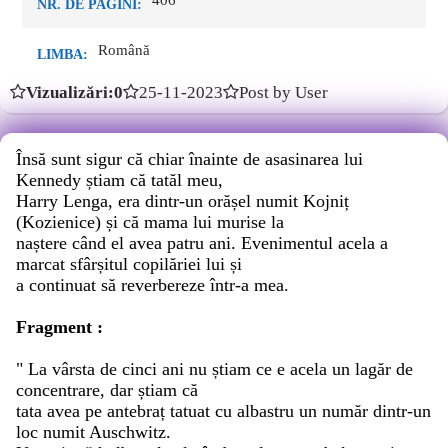
406
NR. DE PAGINI:
Română
LIMBA:
Vizualizări:0
25-11-2023
Post by User
Însă sunt sigur că chiar înainte de asasinarea lui
Kennedy știam că tatăl meu,
Harry Lenga, era dintr-un orășel numit Kojniț
(Kozienice) și că mama lui murise la
naștere când el avea patru ani. Evenimentul acela a
marcat sfârșitul copilăriei lui și
a continuat să reverbereze într-a mea.
Fragment :
" La vârsta de cinci ani nu știam ce e acela un lagăr de
concentrare, dar știam că
tata avea pe antebraț tatuat cu albastru un număr dintr-un
loc numit Auschwitz.