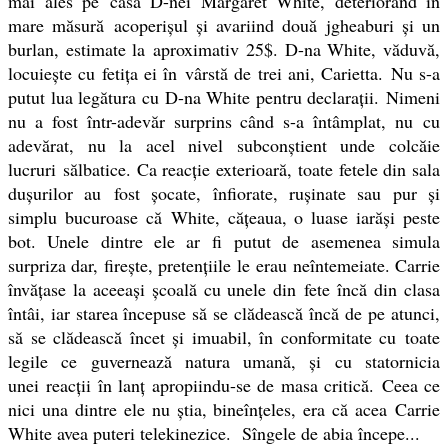
mai ales pe casa D-nei Margaret White, deteriorând în
mare măsură acoperişul şi avariind două jgheaburi şi un
burlan, estimate la aproximativ 25$. D-na White, văduvă,
locuieşte cu fetiţa ei în vârstă de trei ani, Carietta. Nu s-a
putut lua legătura cu D-na White pentru declaraţii. Nimeni
nu a fost într-adevăr surprins când s-a întâmplat, nu cu
adevărat, nu la acel nivel subconştient unde colcăie
lucruri sălbatice. Ca reacţie exterioară, toate fetele din sala
duşurilor au fost şocate, înfiorate, ruşinate sau pur şi
simplu bucuroase că White, căţeaua, o luase iarăşi peste
bot. Unele dintre ele ar fi putut de asemenea simula
surpriza dar, fireşte, pretenţiile le erau neîntemeiate. Carrie
învăţase la aceeaşi şcoală cu unele din fete încă din clasa
întâi, iar starea începuse să se clădească încă de pe atunci,
să se clădească încet şi imuabil, în conformitate cu toate
legile ce guvernează natura umană, şi cu statornicia
unei reacţii în lanţ apropiindu-se de masa critică. Ceea ce
nici una dintre ele nu ştia, bineînţeles, era că acea
Carrie
White avea puteri telekinezice. Sîngele de abia începe...