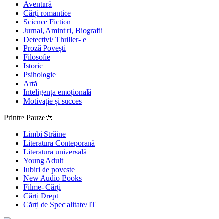
Aventură
Cărți romantice
Science Fiction
Jurnal, Amintiri, Biografii
Detectivi/ Thriller- e
Proză Povești
Filosofie
Istorie
Psihologie
Artă
Inteligența emoțională
Motivație și succes
Printre Pauze🎨
Limbi Străine
Literatura Conteporană
Literatura universală
Young Adult
Iubiri de poveste
New Audio Books
Filme- Cărți
Cărți Drept
Cărți de Specialitate/ IT