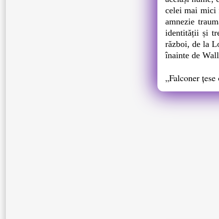
celei mai mici 
amnezie trauma
identității și
război, de la L
înainte de Wall
„Falconer țese 