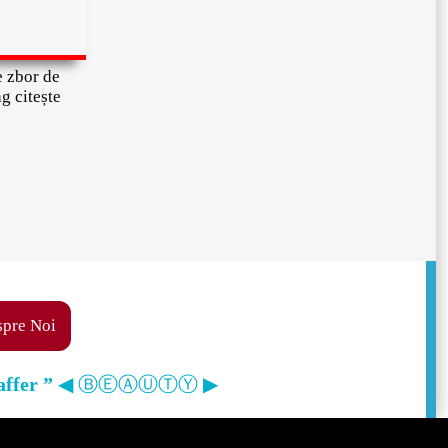
 zbor de
g citește
pre Noi
affer ”
◀ ⒷⒺⒶⓊⓉⓎ ▶