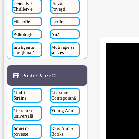
Detectivi/
Proză
Thriller- e
Povești
Filosofie
Istorie
Psihologie
Artă
Inteligența
Motivație și
emoțională
succes
Printre Pauze🎨
Limbi
Literatura
Străine
Conteporană
Literatura
Young Adult
universală
Iubiri de
New Audio
poveste
Books