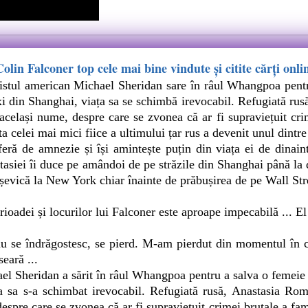
olin Falconer top cele mai bine vindute și citite cărți onli
ul american Michael Sheridan sare în râul Whangpoa pentru a
axi din Shanghai, viața sa se schimbă irevocabil. Refugiată r
același nume, despre care se zvonea că ar fi supraviețuit cri
ta celei mai mici fiice a ultimului țar rus a devenit unul dintr
eră de amnezie și își amintește puțin din viața ei de dinaint
tasiei îi duce pe amândoi de pe străzile din Shanghai până la 
șevică la New York chiar înainte de prăbușirea de pe Wall Str
rioadei și locurilor lui Falconer este aproape impecabilă ... El
nu se îndrăgostesc, se pierd. M-am pierdut din momentul în
seară ...
heridan a sărit în râul Whangpoa pentru a salva o femeie pe 
a sa s-a schimbat irevocabil. Refugiată rusă, Anastasia Ro
espre care se zvonea că ar fi supraviețuit crimei brutale a fam