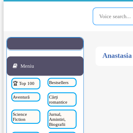
Anastasia
Meniu
Bestsellers
🏆 Top 100
Aventură
Cărți
romantice
Science
Jurnal,
Fiction
Amintiri,
Biografii