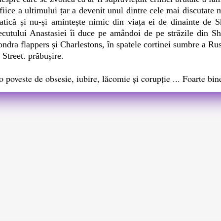
fiice a ultimului țar a devenit unul dintre cele mai discutate
tică și nu-și amintește nimic din viața ei de dinainte de S
 trecutului Anastasiei îi duce pe amândoi de pe străzile din 
ondra flappers și Charlestons, în spatele cortinei sumbre a Ru
 Street. prăbușire.
o poveste de obsesie, iubire, lăcomie și corupție ... Foarte b