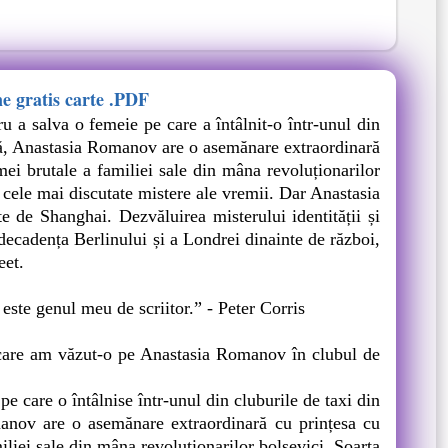
ne gratis carte .PDF
 salva o femeie pe care a întâlnit-o într-unul din
usă, Anastasia Romanov are o asemănare extraordinară
mei brutale a familiei sale din mâna revoluționarilor
e cele mai discutate mistere ale vremii. Dar Anastasia
e de Shanghai. Dezvăluirea misterului identității și
decadența Berlinului și a Londrei dinainte de război,
eet.
 este genul meu de scriitor.” - Peter Corris
 care am văzut-o pe Anastasia Romanov în clubul de
care o întâlnise într-unul din cluburile de taxi din
manov are o asemănare extraordinară cu prințesa cu
iliei sale din mâna revoluționarilor bolșevici. Soarta