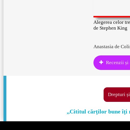
Alegerea celor tre
de Stephen King
Anastasia de Coli
Recenzii și
Drepturi și
,,Cititul cărţilor bune îţ