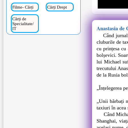
Filme- Cărți
Cărți Drept
Cărți de
Specialitate/
Anastasia de C
IT
Când jurnalist
cluburile de t
cu prințesa cu 
bolșevici. Soar
lui Michael suf
trecutului Anas
de la Rusia bol
„Înțelegerea pe
„Unii bărbați 
taxiuri în acea 
Când Michael S
Shanghai, viaț
același nume, d