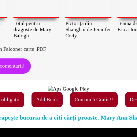
i
Totul pentru
Pictoriţa din
Teama de
dragoste de Mary
Shanghai de Jennifer
Erica Jon
Balogh
Cody
n Falconer carte .PDF
 comentarii!
 obligații
Add Book
Comandă Gratis!!
Des
i rapeşte bucuria de a citi cărţi proaste. Mary Ann Sh