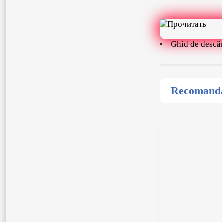
Ghid de descă
Recomandat