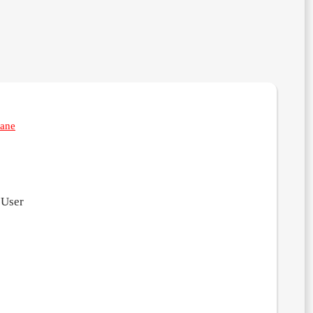
ane
 User