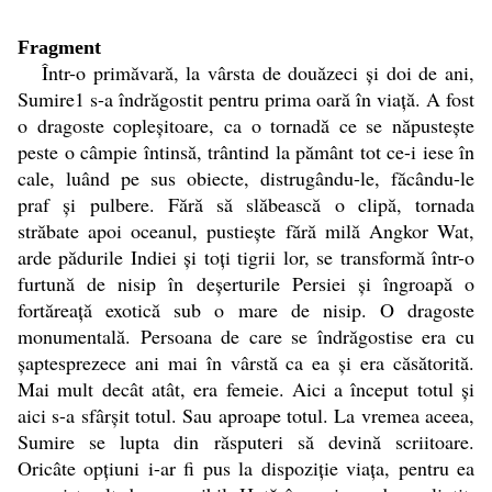
Fragment
Într-o primăvară, la vârsta de douăzeci şi doi de ani,
Sumire1 s-a îndrăgostit pentru prima oară în viaţă. A fost
o dragoste copleşitoare, ca o tornadă ce se năpusteşte
peste o câmpie întinsă, trântind la pământ tot ce-i iese în
cale, luând pe sus obiecte, distrugându-le, făcându-le
praf şi pulbere. Fără să slăbească o clipă, tornada
străbate apoi oceanul, pustieşte fără milă Angkor Wat,
arde pădurile Indiei şi toţi tigrii lor, se transformă într-o
furtună de nisip în deşerturile Persiei şi îngroapă o
fortăreaţă exotică sub o mare de nisip. O dragoste
monumentală. Persoana de care se îndrăgostise era cu
şaptesprezece ani mai în vârstă ca ea şi era căsătorită.
Mai mult decât atât, era femeie. Aici a început totul şi
aici s-a sfârşit totul. Sau aproape totul. La vremea aceea,
Sumire se lupta din răsputeri să devină scriitoare.
Oricâte opţiuni i-ar fi pus la dispoziţie viaţa, pentru ea