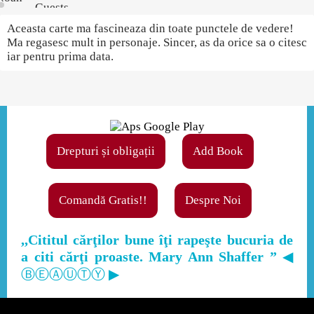
Guests
Aceasta carte ma fascineaza din toate punctele de vedere!
Ma regasesc mult in personaje. Sincer, as da orice sa o citesc
iar pentru prima data.
Drepturi și obligații
Add Book
Comandă Gratis!!
Despre Noi
,,Cititul cărţilor bune îţi rapeşte bucuria de
a citi cărţi proaste. Mary Ann Shaffer ”
◀
ⒷⒺⒶⓊⓉⓎ ▶