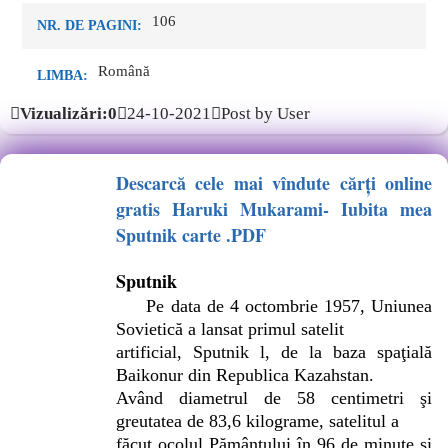
106
NR. DE PAGINI:
Română
LIMBA:
Vizualizări:0
24-10-2021
Post by User
Descarcă cele mai vîndute cărți online
gratis Haruki Mukarami- Iubita mea
Sputnik carte .PDF
Sputnik
Pe data de 4 octombrie 1957, Uniunea
Sovietică a lansat primul satelit
artificial, Sputnik l, de la baza spaţială
Baikonur din Republica Kazahstan.
Având diametrul de 58 centimetri şi
greutatea de 83,6 kilograme, satelitul a
făcut ocolul Pământului în 96 de minute şi