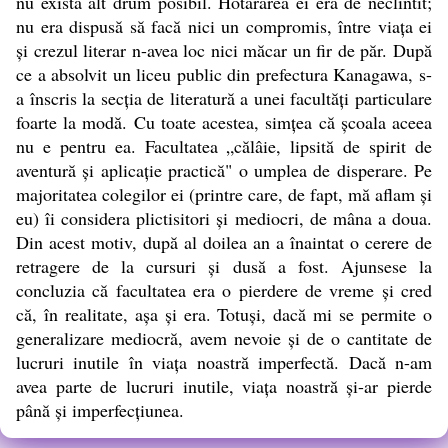
nu exista alt drum posibil. Hotărârea ei era de neclintit;
nu era dispusă să facă nici un compromis, între viaţa ei
şi crezul literar n-avea loc nici măcar un fir de păr. După
ce a absolvit un liceu public din prefectura Kanagawa, s-
a înscris la secţia de literatură a unei facultăţi particulare
foarte la modă. Cu toate acestea, simţea că şcoala aceea
nu e pentru ea. Facultatea „călâie, lipsită de spirit de
aventură şi aplicaţie practică" o umplea de disperare. Pe
majoritatea colegilor ei (printre care, de fapt, mă aflam şi
eu) îi considera plictisitori şi mediocri, de mâna a doua.
Din acest motiv, după al doilea an a înaintat o cerere de
retragere de la cursuri şi dusă a fost. Ajunsese la
concluzia că facultatea era o pierdere de vreme şi cred
că, în realitate, aşa şi era. Totuşi, dacă mi se permite o
generalizare mediocră, avem nevoie şi de o cantitate de
lucruri inutile în viaţa noastră imperfectă. Dacă n-am
avea parte de lucruri inutile, viaţa noastră şi-ar pierde
până şi imperfecţiunea.