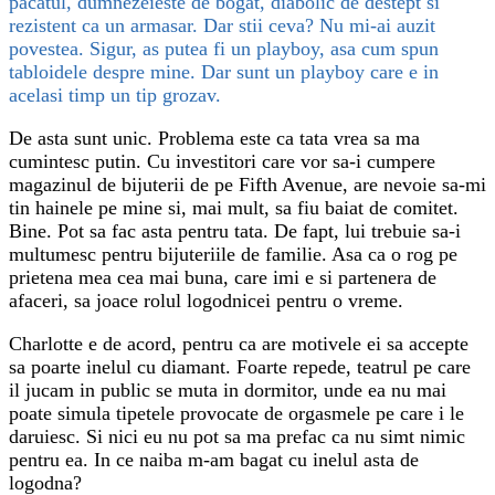
pacatul, dumnezeieste de bogat, diabolic de destept si
rezistent ca un armasar. Dar stii ceva? Nu mi-ai auzit
povestea. Sigur, as putea fi un playboy, asa cum spun
tabloidele despre mine. Dar sunt un playboy care e in
acelasi timp un tip grozav.
De asta sunt unic. Problema este ca tata vrea sa ma
cumintesc putin. Cu investitori care vor sa-i cumpere
magazinul de bijuterii de pe Fifth Avenue, are nevoie sa-mi
tin hainele pe mine si, mai mult, sa fiu baiat de comitet.
Bine. Pot sa fac asta pentru tata. De fapt, lui trebuie sa-i
multumesc pentru bijuteriile de familie. Asa ca o rog pe
prietena mea cea mai buna, care imi e si partenera de
afaceri, sa joace rolul logodnicei pentru o vreme.
Charlotte e de acord, pentru ca are motivele ei sa accepte
sa poarte inelul cu diamant. Foarte repede, teatrul pe care
il jucam in public se muta in dormitor, unde ea nu mai
poate simula tipetele provocate de orgasmele pe care i le
daruiesc. Si nici eu nu pot sa ma prefac ca nu simt nimic
pentru ea. In ce naiba m-am bagat cu inelul asta de
logodna?