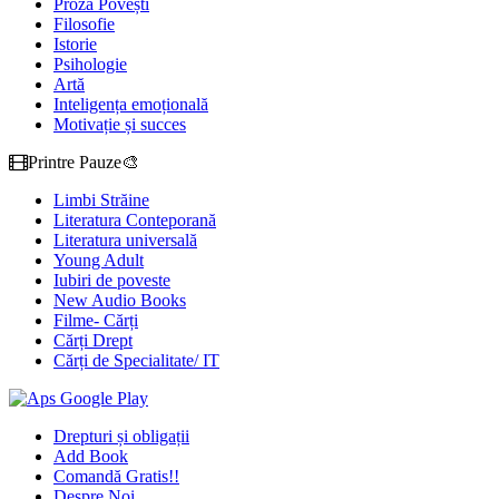
Proză Povești
Filosofie
Istorie
Psihologie
Artă
Inteligența emoțională
Motivație și succes
Printre Pauze🎨
Limbi Străine
Literatura Conteporană
Literatura universală
Young Adult
Iubiri de poveste
New Audio Books
Filme- Cărți
Cărți Drept
Cărți de Specialitate/ IT
Drepturi și obligații
Add Book
Comandă Gratis!!
Despre Noi