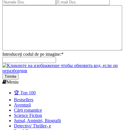
Introduceți codul de pe imagine:
*
Trimite
Meniu
🏆 Top 100
Bestsellers
Aventură
Cărți romantice
Science Fiction
Jurnal, Amintiri, Biografii
Detectivi/ Thriller- e