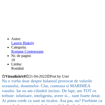
Autor:
Lauren Blakely
Categoria:
Romane Conteporane
Nr. de pagini:
10
Limba:
Română
Vizualizări:0
21-04-2022
Post by User
Nu e vorba doar despre balansul provocat de valurile
oceanului, doamnelor. Clar, conteaza si MARIMEA
vasului. Iar eu am cilindrii incinsi. De fapt, am TOT ce
trebuie: infatisare, inteligenta, avere si... sunt foarte dotat.
Ai putea crede ca sunt un ticalos. Asa par, nu? Fierbinte ca