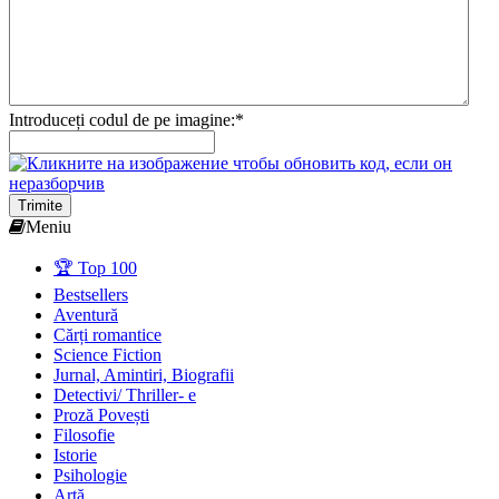
Introduceți codul de pe imagine:
*
Trimite
Meniu
🏆 Top 100
Bestsellers
Aventură
Cărți romantice
Science Fiction
Jurnal, Amintiri, Biografii
Detectivi/ Thriller- e
Proză Povești
Filosofie
Istorie
Psihologie
Artă