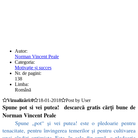
Autor:
Norman Vincent Peale
Categoria:
Motivație și succes
Nr. de pagini:
138
Limba:
Română
Vizualizări:0
18-01-2018
Post by User
Spune pot si vei putea! descarcă gratis cărți bune de
Norman Vincent Peale
Spune „pot“ și vei putea! este o pledoarie pentru
tenacitate, pentru învingerea temerilor și pentru cultivarea
unei gîndiri optimiste. Este, în cele din urmă, o pledoarie