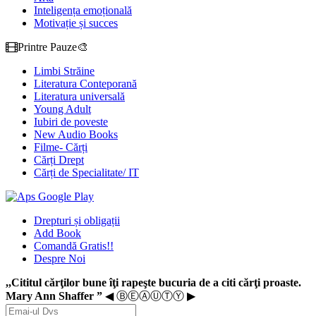
Inteligența emoțională
Motivație și succes
Printre Pauze🎨
Limbi Străine
Literatura Conteporană
Literatura universală
Young Adult
Iubiri de poveste
New Audio Books
Filme- Cărți
Cărți Drept
Cărți de Specialitate/ IT
Drepturi și obligații
Add Book
Comandă Gratis!!
Despre Noi
,,Cititul cărţilor bune îţi rapeşte bucuria de a citi cărţi proaste.
Mary Ann Shaffer ”
◀ ⒷⒺⒶⓊⓉⓎ ▶