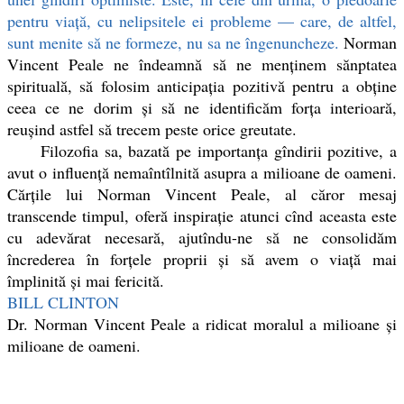
pentru viață, cu nelipsitele ei probleme — care, de altfel,
sunt menite să ne formeze, nu sa ne îngenuncheze.
Norman
Vincent Peale ne îndeamnă să ne menținem sănptatea
spirituală, să folosim anticipația pozitivă pentru a obține
ceea ce ne dorim și să ne identificăm forța interioară,
reușind astfel să trecem peste orice greutate.
Filozofia sa, bazată pe importanța gîndirii pozitive, a
avut o influență nemaîntîlnită asupra a milioane de oameni.
Cărțile lui Norman Vincent Peale, al căror mesaj
transcende timpul, oferă inspirație atunci cînd aceasta este
cu adevărat necesară, ajutîndu-ne să ne consolidăm
încrederea în forțele proprii și să avem o viață mai
împlinită și mai fericită.
BILL CLINTON
Dr. Norman Vincent Peale a ridicat moralul a milioane și
milioane de oameni.