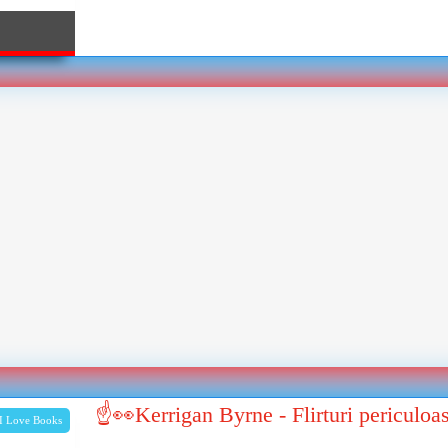
☝👀Kerrigan Byrne - Flirturi periculoa
I Love Books