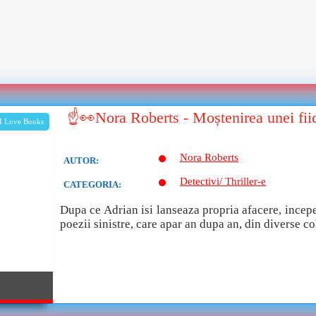
☝👀Nora Roberts - Moștenirea unei fii
I Love Books
Nora Roberts
AUTOR:
Detectivi/ Thriller-e
CATEGORIA:
Dupa ce Adrian isi lanseaza propria afacere, ince
poezii sinistre, care apar an dupa an, din diverse colt