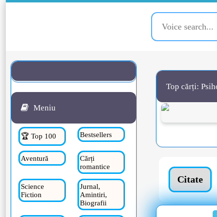
Top cărți: Psih
Meniu
Bestsellers
🏆 Top 100
Aventură
Cărți
romantice
Citate
Science
Jurnal,
Fiction
Amintiri,
Biografii