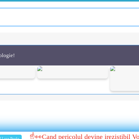
ologie!
☝👀Cand pericolul devine irezistibil V
I Love Books