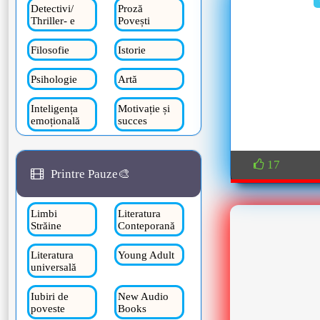
Detectivi/
Proză
Thriller- e
Povești
Filosofie
Istorie
Psihologie
Artă
Inteligența
Motivație și
emoțională
succes
17
Printre Pauze🎨
Limbi
Literatura
Străine
Conteporană
Literatura
Young Adult
universală
Iubiri de
New Audio
poveste
Books