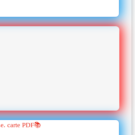
se. carte PDF📚