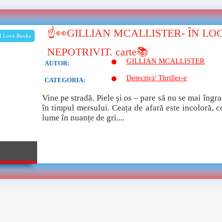
☝👀GILLIAN MCALLISTER- ÎN LO
I Love Books
NEPOTRIVIT. carte📚
GILLIAN MCALLISTER
AUTOR:
Detectivi/ Thriller-e
CATEGORIA:
Vine pe stradă. Piele și os – pare să nu se mai îngr
în timpul mersului. Ceața de afară este incoloră, c
lume în nuanțe de gri....