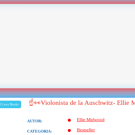
☝👀Violonista de la Auschwitz- Elli
I Love Books
Ellie Midwood
AUTOR:
Bestseller
CATEGORIA: