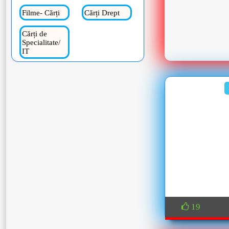
Filme- Cărți
Cărți Drept
Cărți de
Specialitate/
IT
19