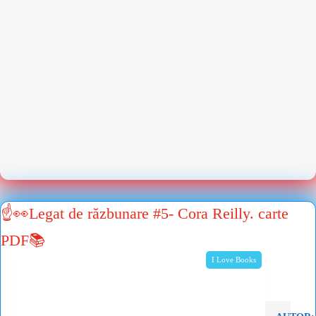
☝👀Legat de răzbunare #5- Cora Reilly. carte
PDF📚
I Love Books