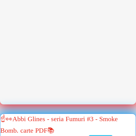
☝👀Abbi Glines - seria Fumuri #3 - Smoke
Bomb. carte PDF📚