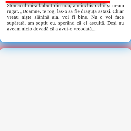
Stomacul mi-a bubuit din nou, am închis ochii și m-am
rugat. „Doamne, te rog, las-o să fie drăguță astăzi. Chiar
vreau niște slănină aia. voi fi bine. Nu o voi face
supărată, am șoptit eu, sperând că el ascultă. Deși nu
aveam nicio dovadă că a avut-o vreodată....