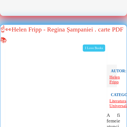
☝👀Helen Fripp - Regina Șampaniei . carte PDF
📚
I Love Books
AUTOR:
Helen
Fripp
CATEGO
Literatura
Universal
A fi
femeie
atunci