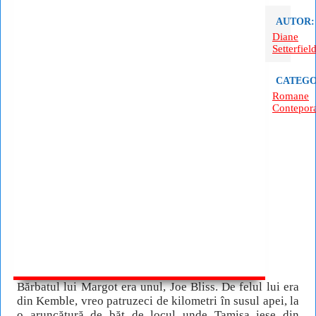
AUTOR:
Diane
Setterfiel
CATEGO
Romane
Contepor
Bărbatul lui Margot era unul, Joe Bliss. De felul lui era
din Kemble, vreo patruzeci de kilometri în susul apei, la
o aruncătură de băţ de locul unde Tamisa iese din