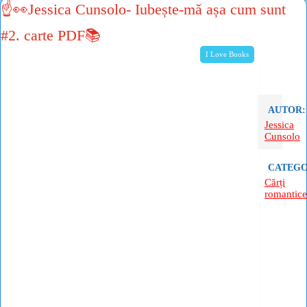
☝👀Jessica Cunsolo- Iubește-mă așa cum sunt
#2. carte PDF📚
I Love Books
AUTOR:
Jessica
Cunsolo
CATEGO
Cărți
romantice