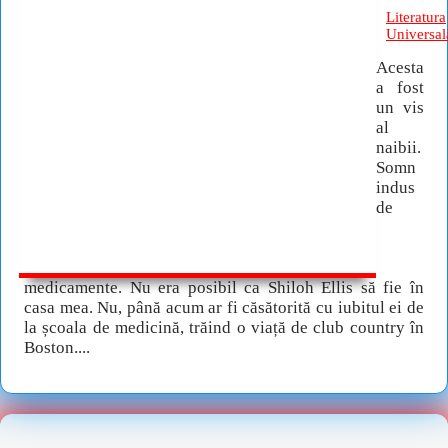
Literatura
Universal
Acesta
a fost
un vis
al
naibii.
Somn
indus
de
medicamente. Nu era posibil ca Shiloh Ellis să fie în
casa mea. Nu, până acum ar fi căsătorită cu iubitul ei de
la școala de medicină, trăind o viață de club country în
Boston....