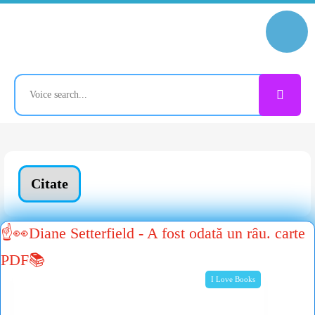
Citate
☝👀Diane Setterfield - A fost odată un râu. carte
PDF📚
I Love Books