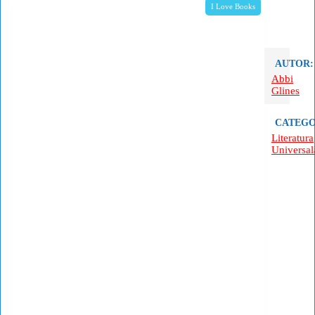
I Love Books
AUTOR:
Abbi
Glines
CATEGO
Literatura
Universal