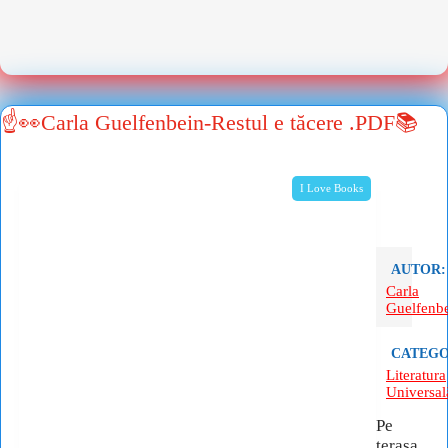
☝👀Carla Guelfenbein-Restul e tăcere .PDF📚
I Love Books
AUTOR:
Carla
Guelfenb
CATEGO
Literatura
Universal
Pe
terasa