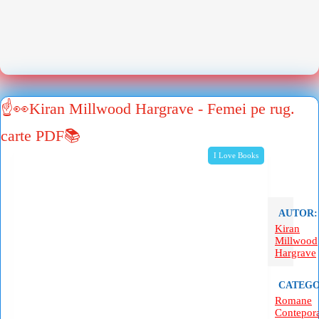
☝👀Kiran Millwood Hargrave - Femei pe rug.
carte PDF📚
I Love Books
AUTOR:
Kiran
Millwood
Hargrave
CATEGO
Romane
Contepor