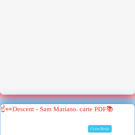
☝👀Descent - Sam Mariano. carte PDF📚
I Love Books