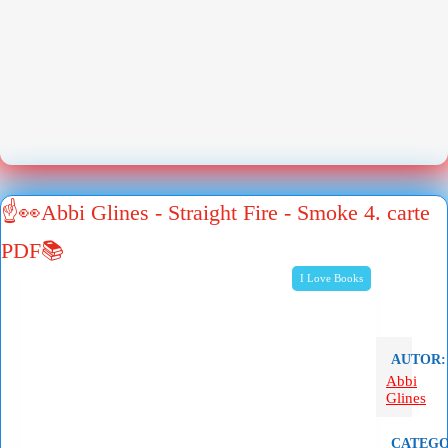
☝👀Abbi Glines - Straight Fire - Smoke 4. carte
PDF📚
I Love Books
AUTOR:
Abbi
Glines
CATEGO