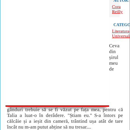
AUTOR:
Cora
Reilly
CATEGO
Literatura
Universal
Ceva
din
șirul
meu
de
gânduri trebuie să se fi văzut pe fața mea, pentru că
Talia a luat-o în derâdere. "Știam eu." S-a întors pe
călcâie și a ieșit din cameră, trântind ușa atât de tare
încât nu m-am putut abține să nu tresar....