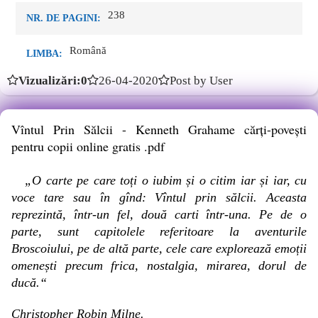
238
NR. DE PAGINI:
Română
LIMBA:
Vizualizări:0
26-04-2020
Post by User
Vîntul Prin Sălcii - Kenneth Grahame cărți-povești
pentru copii online gratis .pdf
„O carte pe care toți o iubim și o citim iar și iar, cu
voce tare sau în gînd: Vîntul prin sălcii. Aceasta
reprezintă, într-un fel, două carti într-una. Pe de o
parte, sunt capitolele referitoare la aventurile
Broscoiului, pe de altă parte, cele care explorează emoții
omenești precum frica, nostalgia, mirarea, dorul de
ducă.“
Christopher Robin Milne.