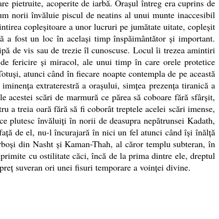
re pietruite, acoperite de iarbă. Oraşul întreg era cuprins de
um norii învăluie piscul de neatins al unui munte inaccesibil
mintirea copleşitoare a unor lucruri pe jumătate uitate, copleşit
ă a fost un loc în acelaşi timp înspăimântător şi important.
lipă de vis sau de trezie îl cunoscuse. Locul îi trezea amintiri
 de fericire şi miracol, ale unui timp în care orele protetice
Totuşi, atunci când în fiecare noapte contempla de pe această
minenţa extraterestră a oraşului, simţea prezenţa tiranică a
ele acestei scări de marmură ce părea să coboare fără sfârşit,
ru a treia oară fără să fi coborât treptele acelei scări imense,
r ce plutesc învăluiţi în norii de deasupra nepătrunsei Kadath,
ă de el, nu-l încurajară în nici un fel atunci când îşi înălţă
bărboşi din Nasht şi Kaman-Thah, al căror templu subteran, în
primite cu ostilitate căci, încă de la prima dintre ele, dreptul
spreţ suveran ori unei fisuri temporare a voinţei divine.