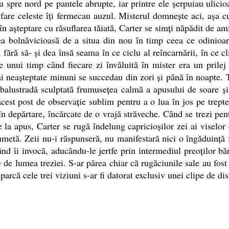
spre nord pe pantele abrupte, iar printre ele şerpuiau ulicioa
nfare celeste îţi fermecau auzul. Misterul domneşte aci, aşa c
ea în aşteptare cu răsuflarea tăiată, Carter se simţi năpădit de a
irea bolnăvicioasă de a situa din nou în timp ceea ce odinioar
 fără să- şi dea însă seama în ce ciclu al reîncarnării, în ce c
ale unui timp când fiecare zi învăluită în mister era un prilej
ai neaşteptate minuni se succedau din zori şi până în noapte. 
balustradă sculptată frumuseţea calmă a apusului de soare şi i
acest post de observaţie sublim pentru a o lua în jos pe trept
 în depărtare, încărcate de o vrajă străveche. Când se trezi pent
re la apus, Carter se rugă îndelung capricioşilor zei ai viselo
etă. Zeii nu-i răspunseră, nu manifestară nici o îngăduinţă faţ
 când îi invocă, aducându-le jertfe prin intermediul preoţilor 
e de lumea treziei. S-ar părea chiar că rugăciunile sale au fost 
parcă cele trei viziuni s-ar fi datorat exclusiv unei clipe de di