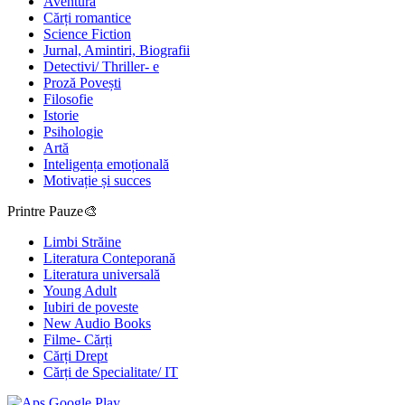
Aventură
Cărți romantice
Science Fiction
Jurnal, Amintiri, Biografii
Detectivi/ Thriller- e
Proză Povești
Filosofie
Istorie
Psihologie
Artă
Inteligența emoțională
Motivație și succes
Printre Pauze🎨
Limbi Străine
Literatura Conteporană
Literatura universală
Young Adult
Iubiri de poveste
New Audio Books
Filme- Cărți
Cărți Drept
Cărți de Specialitate/ IT