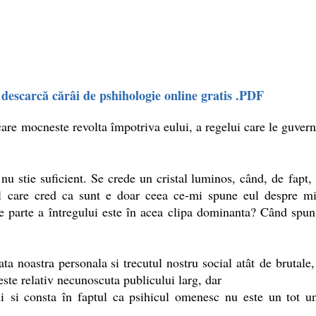
descarcă cărâi de pshihologie online gratis .PDF
 care
mocneste revolta împotriva eului, a regelui care le guvern
u stie suficient. Se crede un cristal luminos, când, de fapt, 
ul care cred ca sunt e doar ceea ce-mi spune eul despre min
e parte a întregului este în acea clipa dominanta? Când spu
oastra personala si trecutul nostru social atât de brutale, at
 este relativ necunoscuta publicului larg, dar
ui si consta în faptul ca psihicul omenesc nu este un tot uni