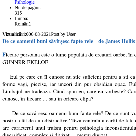
Psihologie
Nr. de pagini:
315
Limba:
Română
Vizualizări:0
06-08-2021
Post by User
De ce oamenii buni săvîrșesc fapte rele de James Hollis 
F
iecare persoana este o lume populata de creaturi oarbe, în
GUNNRR EKELOF
Eul pe care eu îl cunosc nu stie suficient pentru a sti ca n
forme vagi, piezise, iar uneori din pur obsidian opac. E
Limbajul ne tradeaza. Când spun eu, care eu vorbeste? Car
cunosc, în fiecare ... sau în oricare clipa?
De ce savârsesc oamenii buni fapte rele? De ce sunt viata n
nostru, atât de autodistructive? Teza centrala a cartii de fata
are caracterul unui truism pentru psihologia inconstientul
diversificat, complex si divizat ... mereu divizat.