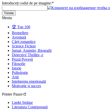
Introduceți codul de pe imagine:
*
Trimite
Meniu
🏆 Top 100
Bestsellers
Aventură
Cărți romantice
Science Fiction
Jurnal, Amintiri, Biografii
Detectivi/ Thriller- e
Proză Povești
Filosofie
Istorie
Psihologie
Artă
Inteligența emoțională
Motivație și succes
Printre Pauze🎨
Limbi Străine
Literatura Conteporană