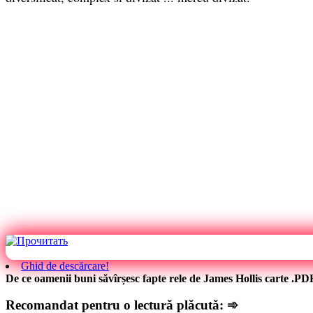
Ghid de descărcare!
De ce oamenii buni săvîrșesc fapte rele de James Hollis carte .PD
Recomandat pentru o lectură plăcută: ➾