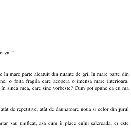
eaza. "
e în mare parte alcatuit din nuante de gri, în mare parte din
e, o foita fragila care acopera o imensa mare interioara.
n în sinea mea, care sine vorbeste? Cum pot spune ca eu ma
ât de repetitive, atât de daunatoare noua si celor din jurul
tar sau unificat, asa cum îi place eului salcreada, ci este