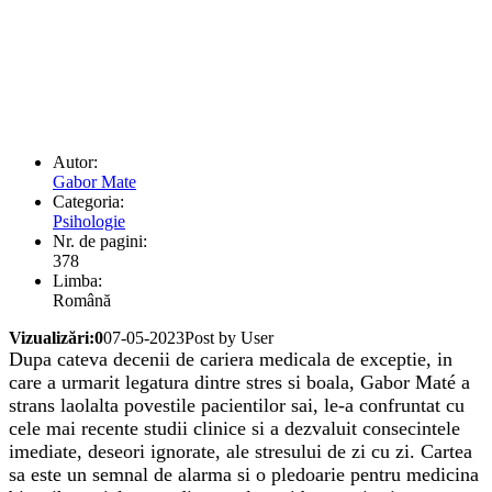
Autor:
Gabor Mate
Categoria:
Psihologie
Nr. de pagini:
378
Limba:
Română
Vizualizări:0
07-05-2023
Post by User
Dupa cateva decenii de cariera medicala de exceptie, in
care a urmarit legatura dintre stres si boala, Gabor Maté a
strans laolalta povestile pacientilor sai, le-a confruntat cu
cele mai recente studii clinice si a dezvaluit consecintele
imediate, deseori ignorate, ale stresului de zi cu zi. Cartea
sa este un semnal de alarma si o pledoarie pentru medicina