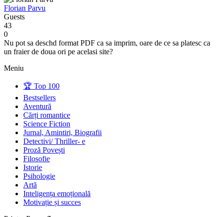
Florian Parvu
Guests
43
0
Nu pot sa deschd format PDF ca sa imprim, oare de ce sa platesc ca
un fraier de doua ori pe acelasi site?
Meniu
🏆 Top 100
Bestsellers
Aventură
Cărți romantice
Science Fiction
Jurnal, Amintiri, Biografii
Detectivi/ Thriller- e
Proză Povești
Filosofie
Istorie
Psihologie
Artă
Inteligența emoțională
Motivație și succes