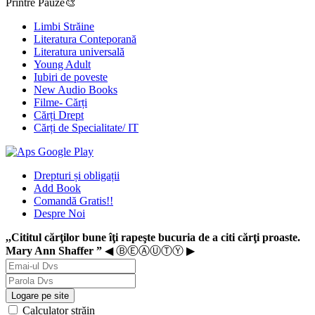
Printre Pauze🎨
Limbi Străine
Literatura Conteporană
Literatura universală
Young Adult
Iubiri de poveste
New Audio Books
Filme- Cărți
Cărți Drept
Cărți de Specialitate/ IT
Drepturi și obligații
Add Book
Comandă Gratis!!
Despre Noi
,,Cititul cărţilor bune îţi rapeşte bucuria de a citi cărţi proaste.
Mary Ann Shaffer ”
◀ ⒷⒺⒶⓊⓉⓎ ▶
Logare pe site
Calculator străin