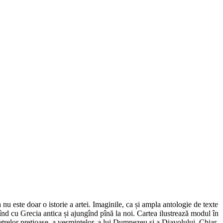
nu este doar o istorie a artei. Imaginile, ca și ampla antologie de texte
pînd cu Grecia antica și ajungînd pînă la noi. Cartea ilustrează modul în
pietrelor prețioase, a veșmintelor, a lui Dumnezeu și a Diavolului. Chiar