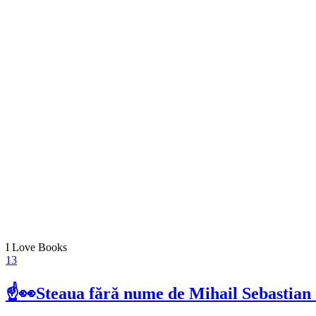
I Love Books
13
☝👀Steaua fără nume de Mihail Sebastian