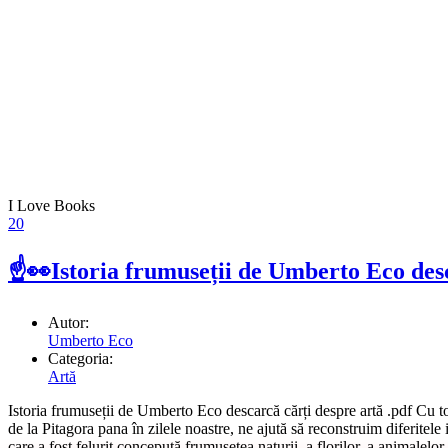
I Love Books
20
☝👀Istoria frumuseții de Umberto Eco desc
Autor:
Umberto Eco
Categoria:
Artă
Istoria frumuseții de Umberto Eco descarcă cărți despre artă .pdf Cu toat
de la Pitagora pana în zilele noastre, ne ajută să reconstruim diferitel
care a fost felurit concepută frumusețea naturii, a florilor, a animalelo