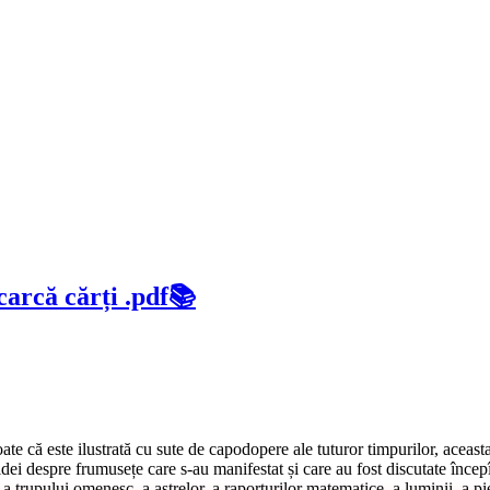
arcă cărți .pdf📚
e că este ilustrată cu sute de capodopere ale tuturor timpurilor, aceasta 
e idei despre frumusețe care s-au manifestat și care au fost discutate înce
r, a trupului omenesc, a astrelor, a raporturilor matematice, a luminii, a 