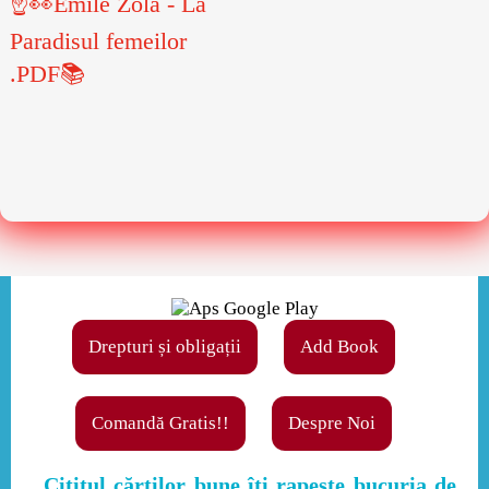
☝👀Émile Zola - La
Paradisul femeilor
.PDF📚
Drepturi și obligații
Add Book
Comandă Gratis!!
Despre Noi
,,Cititul cărţilor bune îţi rapeşte bucuria de