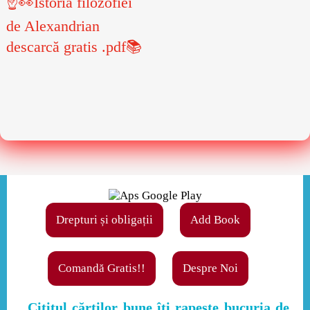
☝👀Istoria filozofiei
de Alexandrian
descarcă gratis .pdf📚
Drepturi și obligații
Add Book
Comandă Gratis!!
Despre Noi
,,Cititul cărţilor bune îţi rapeşte bucuria de