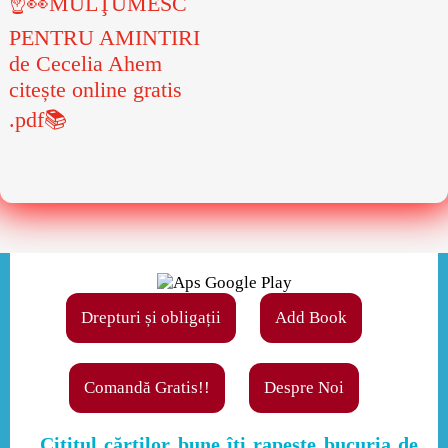
☝👀MULŢUMESC
PENTRU AMINTIRI
de Cecelia Ahem
citește online gratis
.pdf📚
Drepturi și obligații
Add Book
Comandă Gratis!!
Despre Noi
,,Cititul cărţilor bune îţi rapeşte bucuria de