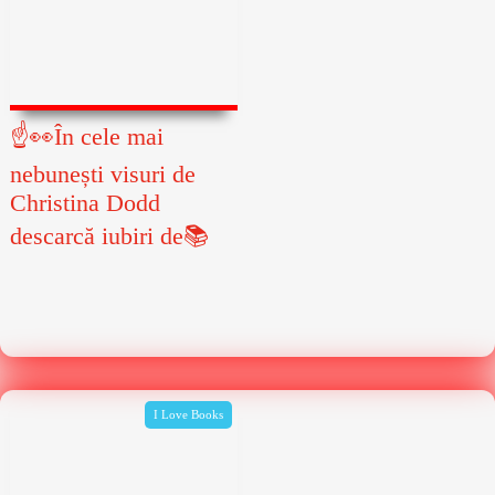
☝👀În cele mai
nebunești visuri de
Christina Dodd
descarcă iubiri de📚
I Love Books