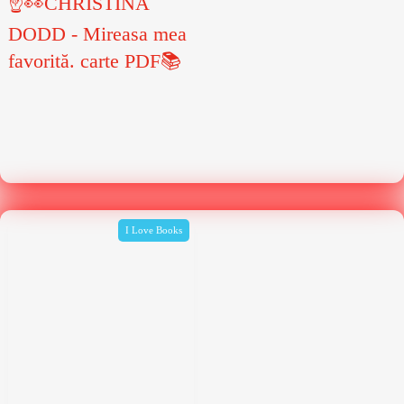
☝👀CHRISTINA
DODD - Mireasa mea
favorită. carte PDF📚
I Love Books