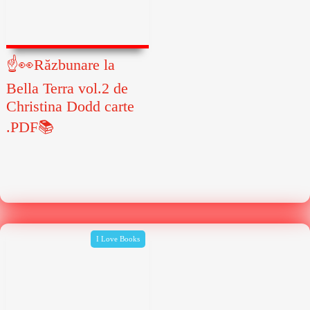
☝👀Răzbunare la
Bella Terra vol.2 de
Christina Dodd carte
.PDF📚
I Love Books