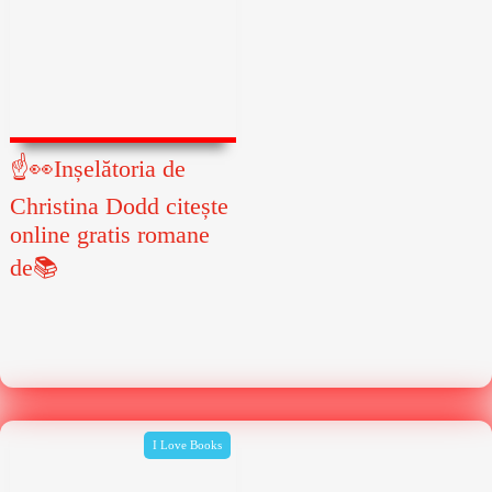
☝👀Inșelătoria de
Christina Dodd citește
online gratis romane
de📚
I Love Books