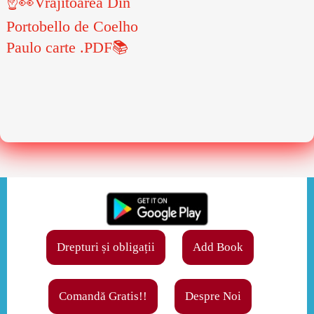
☝👀Vrajitoarea Din
Portobello de Coelho
Paulo carte .PDF📚
Drepturi și obligații
Add Book
Comandă Gratis!!
Despre Noi