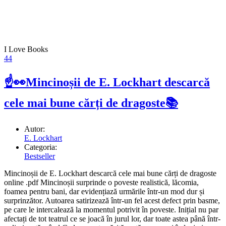
I Love Books
44
☝👀Mincinoșii de E. Lockhart descarcă
cele mai bune cărți de dragoste📚
Autor:
E. Lockhart
Categoria:
Bestseller
Mincinoșii de E. Lockhart descarcă cele mai bune cărți de dragoste
online .pdf Mincinoșii surprinde o poveste realistică, lăcomia,
foamea pentru bani, dar evidențiază urmările într-un mod dur și
surprinzător. Autoarea satirizează într-un fel acest defect prin basme,
pe care le intercalează la momentul potrivit în poveste. Inițial nu par
afectați de tot teatrul ce se joacă în jurul lor, dar toate astea până într-