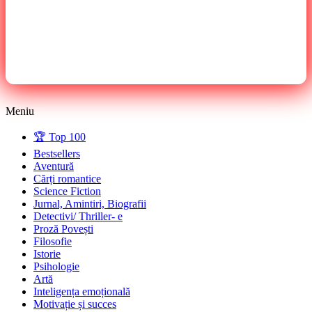
Meniu
🏆 Top 100
Bestsellers
Aventură
Cărți romantice
Science Fiction
Jurnal, Amintiri, Biografii
Detectivi/ Thriller- e
Proză Povești
Filosofie
Istorie
Psihologie
Artă
Inteligența emoțională
Motivație și succes