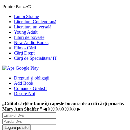
Printre Pauze🎨
Limbi Străine
Literatura Conteporană
Literatura universală
Young Adult
Iubiri de poveste
New Audio Books
Filme- Cărți
Cărți Drept
Cărți de Specialitate/ IT
Drepturi și obligații
Add Book
Comandă Gratis!!
Despre Noi
,,Cititul cărţilor bune îţi rapeşte bucuria de a citi cărţi proaste.
Mary Ann Shaffer ”
◀ ⒷⒺⒶⓊⓉⓎ ▶
Logare pe site