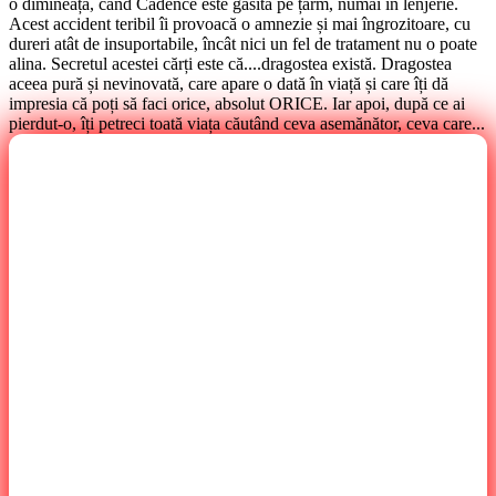
o dimineață, când Cadence este găsită pe țărm, numai în lenjerie.
Acest accident teribil îi provoacă o amnezie și mai îngrozitoare, cu
dureri atât de insuportabile, încât nici un fel de tratament nu o poate
alina. Secretul acestei cărți este că....dragostea există. Dragostea
aceea pură și nevinovată, care apare o dată în viață și care îți dă
impresia că poți să faci orice, absolut ORICE. Iar apoi, după ce ai
pierdut-o, îți petreci toată viața căutând ceva asemănător, ceva care...