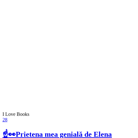
I Love Books
28
☝👀Prietena mea genială de Elena