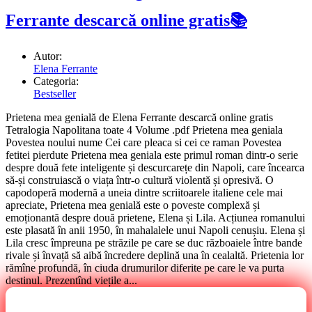
Ferrante descarcă online gratis📚
Autor:
Elena Ferrante
Categoria:
Bestseller
Prietena mea genială de Elena Ferrante descarcă online gratis
Tetralogia Napolitana toate 4 Volume .pdf Prietena mea geniala
Povestea noului nume Cei care pleaca si cei ce raman Povestea
fetitei pierdute Prietena mea geniala este primul roman dintr-o serie
despre două fete inteligente și descurcarețe din Napoli, care încearca
să-și construiască o viața într-o cultură violentă și opresivă. O
capodoperă modernă a uneia dintre scriitoarele italiene cele mai
apreciate, Prietena mea genială este o poveste complexă și
emoționantă despre două prietene, Elena și Lila. Acțiunea romanului
este plasată în anii 1950, în mahalalele unui Napoli cenușiu. Elena și
Lila cresc împreuna pe străzile pe care se duc războaiele între bande
rivale și învață să aibă încredere deplină una în cealaltă. Prietenia lor
rămîne profundă, în ciuda drumurilor diferite pe care le va purta
destinul. Prezentînd viețile a...