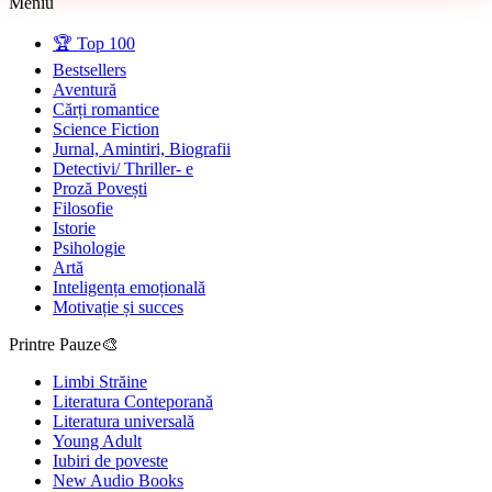
Meniu
🏆 Top 100
Bestsellers
Aventură
Cărți romantice
Science Fiction
Jurnal, Amintiri, Biografii
Detectivi/ Thriller- e
Proză Povești
Filosofie
Istorie
Psihologie
Artă
Inteligența emoțională
Motivație și succes
Printre Pauze🎨
Limbi Străine
Literatura Conteporană
Literatura universală
Young Adult
Iubiri de poveste
New Audio Books