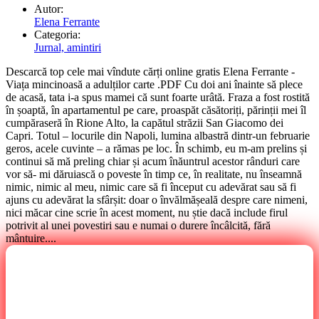
Autor:
Elena Ferrante
Categoria:
Jurnal, amintiri
Descarcă top cele mai vîndute cărți online gratis Elena Ferrante -
Viața mincinoasă a adulților carte .PDF Cu doi ani înainte să plece
de acasă, tata i-a spus mamei că sunt foarte urâtă. Fraza a fost rostită
în șoaptă, în apartamentul pe care, proaspăt căsătoriți, părinții mei îl
cumpăraseră în Rione Alto, la capătul străzii San Giacomo dei
Capri. Totul – locurile din Napoli, lumina albastră dintr-un februarie
geros, acele cuvinte – a rămas pe loc. În schimb, eu m-am prelins și
continui să mă preling chiar și acum înăuntrul acestor rânduri care
vor să- mi dăruiască o poveste în timp ce, în realitate, nu înseamnă
nimic, nimic al meu, nimic care să fi început cu adevărat sau să fi
ajuns cu adevărat la sfârșit: doar o învălmășeală despre care nimeni,
nici măcar cine scrie în acest moment, nu știe dacă include firul
potrivit al unei povestiri sau e numai o durere încâlcită, fără
mântuire....