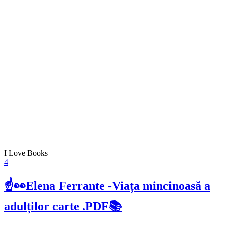
I Love Books
4
☝👀Elena Ferrante -Viața mincinoasă a
adulților carte .PDF📚