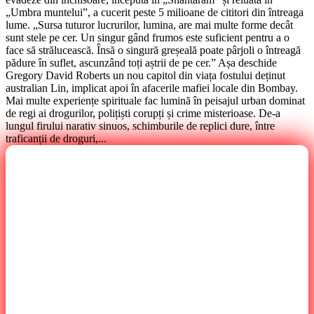
„Umbra muntelui”, a cucerit peste 5 milioane de cititori din întreaga
lume. „Sursa tuturor lucrurilor, lumina, are mai multe forme decât
sunt stele pe cer. Un singur gând frumos este suficient pentru a o
face să strălucească. Însă o singură greșeală poate pârjoli o întreagă
pădure în suflet, ascunzând toți aștrii de pe cer.” Așa deschide
Gregory David Roberts un nou capitol din viața fostului deținut
australian Lin, implicat apoi în afacerile mafiei locale din Bombay.
Mai multe experiențe spirituale fac lumină în peisajul urban dominat
de regi ai drogurilor, polițiști corupți și crime misterioase. De-a
lungul firului narativ sinuos, schimburile de replici dure, între
traficanții de droguri,...