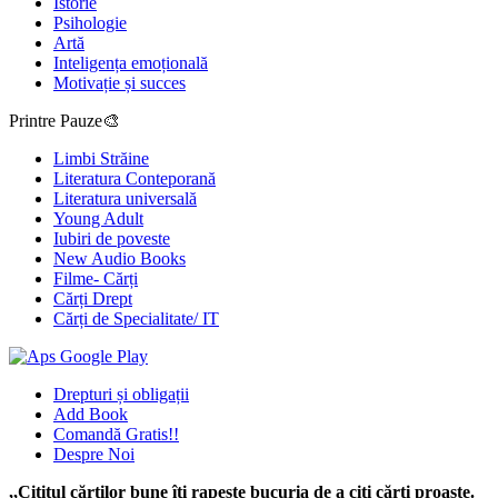
Istorie
Psihologie
Artă
Inteligența emoțională
Motivație și succes
Printre Pauze🎨
Limbi Străine
Literatura Conteporană
Literatura universală
Young Adult
Iubiri de poveste
New Audio Books
Filme- Cărți
Cărți Drept
Cărți de Specialitate/ IT
Drepturi și obligații
Add Book
Comandă Gratis!!
Despre Noi
,,Cititul cărţilor bune îţi rapeşte bucuria de a citi cărţi proaste.