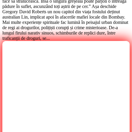
face să strălucească. Însă o singură greșeală poate pârjoli o întreagă
pădure în suflet, ascunzând toți aștrii de pe cer.” Așa deschide
Gregory David Roberts un nou capitol din viața fostului deținut
australian Lin, implicat apoi în afacerile mafiei locale din Bombay.
Mai multe experiențe spirituale fac lumină în peisajul urban dominat
de regi ai drogurilor, polițiști corupți și crime misterioase. De-a
lungul firului narativ sinuos, schimburile de replici dure, între
traficanții de droguri, se...