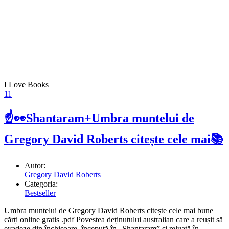
I Love Books
11
☝👀Shantaram+Umbra muntelui de
Gregory David Roberts citește cele mai📚
Autor:
Gregory David Roberts
Categoria:
Bestseller
Umbra muntelui de Gregory David Roberts citește cele mai bune
cărți online gratis .pdf Povestea deținutului australian care a reușit să
evadeze din închisoare, începută în „Shantaram” și reluată în