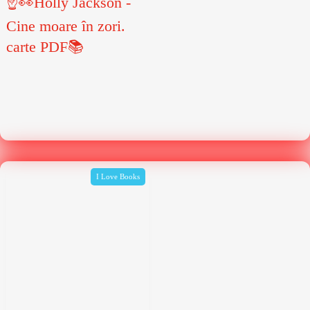
☝👀Holly Jackson -
Cine moare în zori.
carte PDF📚
I Love Books