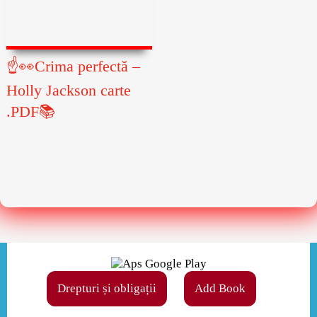
☝👀Crima perfectă –
Holly Jackson carte
.PDF📚
Drepturi și obligații
Add Book