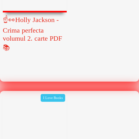
☝👀Holly Jackson -
Crima perfecta
volumul 2. carte PDF
📚
I Love Books