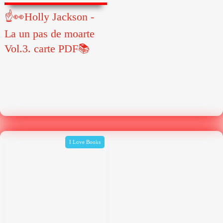
☝👀Holly Jackson -
La un pas de moarte
Vol.3. carte PDF📚
I Love Books