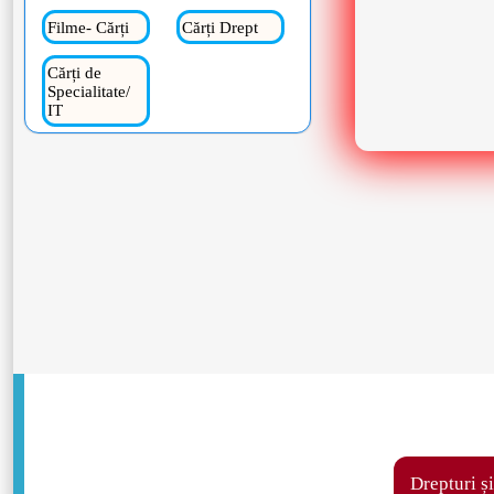
Filme- Cărți
Cărți Drept
Cărți de
Specialitate/
IT
Drepturi și