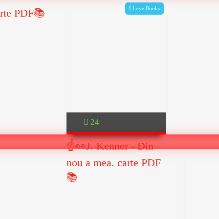
I Love Books
carte PDF📚
24
☝👀J. Kenner - Din
nou a mea. carte PDF
📚