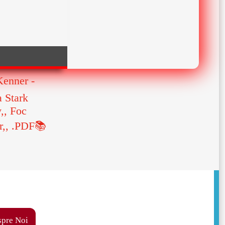
enner -
a Stark
y,, Foc
or,, .PDF📚
pre Noi