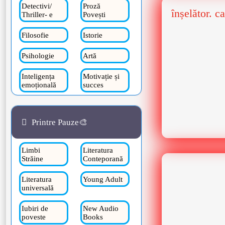
Detectivi/
Proză
înșelător. 
Thriller- e
Povești
Filosofie
Istorie
Psihologie
Artă
Inteligența
Motivație și
emoțională
succes
Printre Pauze🎨
Limbi
Literatura
Străine
Conteporană
Literatura
Young Adult
universală
Iubiri de
New Audio
poveste
Books