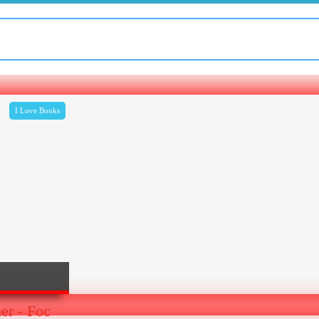
I Love Books
er - Foc