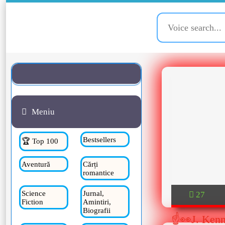
Meniu
Bestsellers
🏆 Top 100
Aventură
Cărți
romantice
Science
Jurnal,
27
Fiction
Amintiri,
Biografii
☝👀J. Kenn