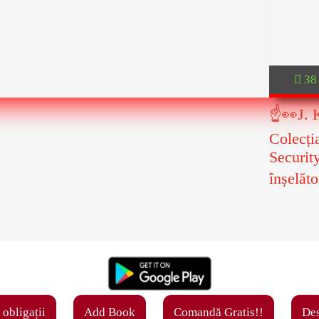
38
☝👀J. K
Colecți
Securit
înșelăt
 obligații
Add Book
Comandă Gratis!!
Des