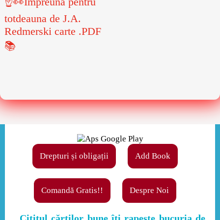
☝👀Împreună pentru
totdeauna de J.A.
Redmerski carte .PDF
📚
Drepturi și obligații
Add Book
Comandă Gratis!!
Despre Noi
,,Cititul cărţilor bune îţi rapeşte bucuria de