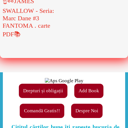
☝👀JAMES
SWALLOW - Seria:
Marc Dane #3
FANTOMA . carte
PDF📚
Drepturi și obligații
Add Book
Comandă Gratis!!
Despre Noi
,,Cititul cărţilor bune îţi rapeşte bucuria de