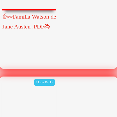
☝👀Familia Watson de
Jane Austen .PDF📚
I Love Books