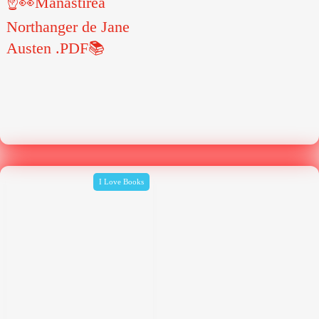
☝👀Manastirea
Northanger de Jane
Austen .PDF📚
I Love Books