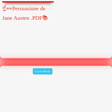
☝👀Persuasiune de
Jane Austen .PDF📚
I Love Books