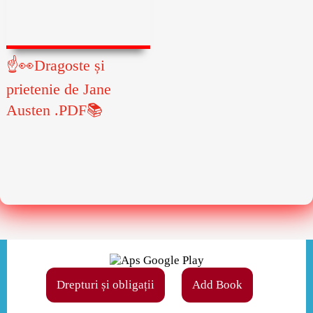
☝👀Dragoste și
prietenie de Jane
Austen .PDF📚
Drepturi și obligații
Add Book