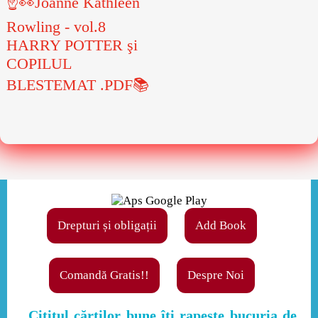
☝👀Joanne Kathleen
Rowling - vol.8
HARRY POTTER şi
COPILUL
BLESTEMAT .PDF📚
Drepturi și obligații
Add Book
Comandă Gratis!!
Despre Noi
,,Cititul cărţilor bune îţi rapeşte bucuria de