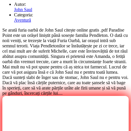
Autor:
John Saul
Categoria:
Aventură
Se arată furia oarbă de John Saul citește online gratis .pdf Paradise
Point este un orășel liniștit până sosește familia Pendleton. O dată cu
noii veniți, se trezește la viață Furia Oarbă, iar orașul intră sub
semnul terorii. Viața Pendletonilor se înrăutățește pe zi ce trece, iar
cel mai mult are de suferit Michelle, care este învinovățită de tot răul
abătut asupra comunității. Singura ei prietenă este Amanda, o fetiță
oarbă din vremuri trecute, care a murit în circumstanțe foarte stranii.
Mai mult nu vă pot spune pentru că aș strica tot farmecul. Lucrul de
care vă pot asigura însă e că John Saul nu e pentru toată lumea.
Dacă sunteți slabi de înger sau de stomac, John Saul nu e pentru voi.
Dacă vă plac însă cărțile puternice, care au toate șansele să vă bage
în sperieți, care să vă arate părțile urâte ale firii umane și să vă pună
pe gânduri, încercați cărțile lui....