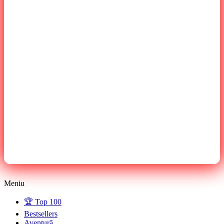
Meniu
🏆 Top 100
Bestsellers
Aventură