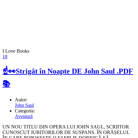
I Love Books
18
☝👀Strigăt în Noapte DE John Saul .PDF
📚
Autor:
John Saul
Categoria:
Aventură
UN NOU TITLU DIN OPERA LUI JOHN SAUL, SCRIITOR
CUNOSCUT IUBITORILOR DE SUSPANS. ÎN ORĂȘELUL
ÎN CARE POPOSEȘTE O FAMILIE DORNICĂ SĂ