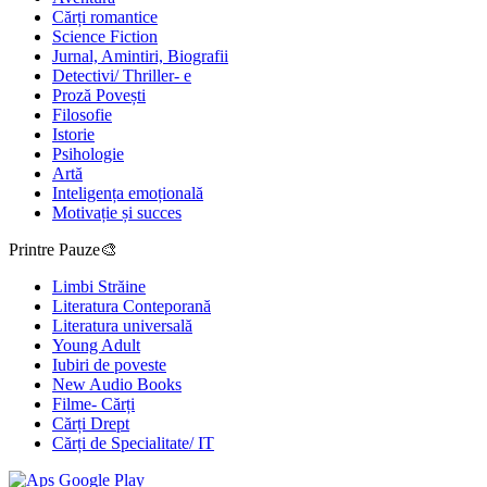
Cărți romantice
Science Fiction
Jurnal, Amintiri, Biografii
Detectivi/ Thriller- e
Proză Povești
Filosofie
Istorie
Psihologie
Artă
Inteligența emoțională
Motivație și succes
Printre Pauze🎨
Limbi Străine
Literatura Conteporană
Literatura universală
Young Adult
Iubiri de poveste
New Audio Books
Filme- Cărți
Cărți Drept
Cărți de Specialitate/ IT