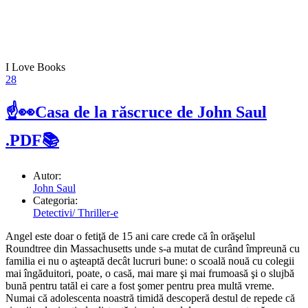
I Love Books
28
☝👀Casa de la răscruce de John Saul
.PDF📚
Autor:
John Saul
Categoria:
Detectivi/ Thriller-e
Angel este doar o fetiţă de 15 ani care crede că în orăşelul
Roundtree din Massachusetts unde s-a mutat de curând împreună cu
familia ei nu o aşteaptă decât lucruri bune: o scoală nouă cu colegii
mai îngăduitori, poate, o casă, mai mare şi mai frumoasă şi o slujbă
bună pentru tatăl ei care a fost şomer pentru prea multă vreme.
Numai că adolescenta noastră timidă descoperă destul de repede că