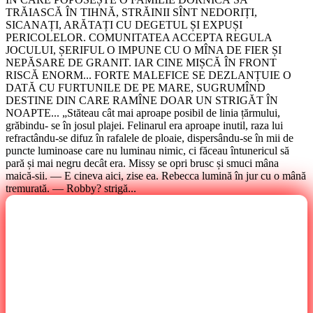
TRĂIASCĂ ÎN TIHNĂ, STRĂINII SÎNT NEDORIȚI,
SICANAȚI, ARĂTAȚI CU DEGETUL ȘI EXPUȘI
PERICOLELOR. COMUNITATEA ACCEPTA REGULA
JOCULUI, ȘERIFUL O IMPUNE CU O MÎNA DE FIER ȘI
NEPĂSARE DE GRANIT. IAR CINE MIȘCĂ ÎN FRONT
RISCĂ ENORM... FORTE MALEFICE SE DEZLANȚUIE O
DATĂ CU FURTUNILE DE PE MARE, SUGRUMÎND
DESTINE DIN CARE RAMÎNE DOAR UN STRIGĂT ÎN
NOAPTE... „Stăteau cât mai aproape posibil de linia țărmului,
grăbindu- se în josul plajei. Felinarul era aproape inutil, raza lui
refractându-se difuz în rafalele de ploaie, dispersându-se în mii de
puncte luminoase care nu luminau nimic, ci făceau întunericul să
pară și mai negru decât era. Missy se opri brusc și smuci mâna
maică-sii. — E cineva aici, zise ea. Rebecca lumină în jur cu o mână
tremurată. — Robby? strigă...