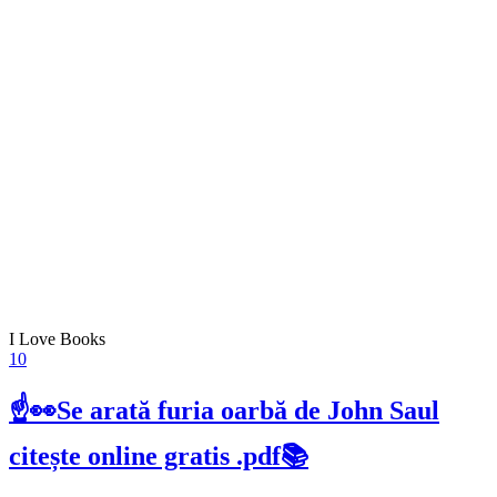
I Love Books
10
☝👀Se arată furia oarbă de John Saul
citește online gratis .pdf📚