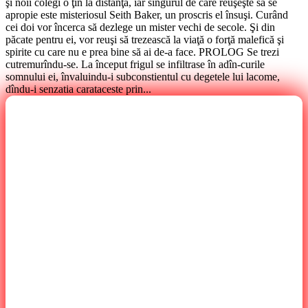
şi noii colegi o ţin la distanţă, iar singurul de care reuşeşte să se
apropie este misteriosul Seith Baker, un proscris el însuşi. Curând
cei doi vor încerca să dezlege un mister vechi de secole. Şi din
păcate pentru ei, vor reuşi să trezească la viaţă o forţă malefică şi
spirite cu care nu e prea bine să ai de-a face. PROLOG Se trezi
cutremurîndu-se. La început frigul se infiltrase în adîn-curile
somnului ei, învaluindu-i subconstientul cu degetele lui lacome,
dîndu-i senzatia carataceste prin...