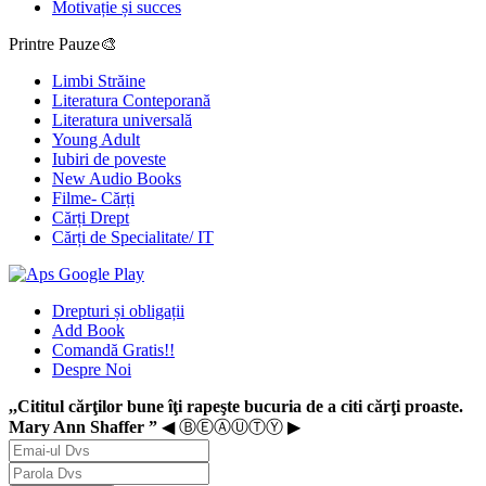
Motivație și succes
Printre Pauze🎨
Limbi Străine
Literatura Conteporană
Literatura universală
Young Adult
Iubiri de poveste
New Audio Books
Filme- Cărți
Cărți Drept
Cărți de Specialitate/ IT
Drepturi și obligații
Add Book
Comandă Gratis!!
Despre Noi
,,Cititul cărţilor bune îţi rapeşte bucuria de a citi cărţi proaste.
Mary Ann Shaffer ”
◀ ⒷⒺⒶⓊⓉⓎ ▶