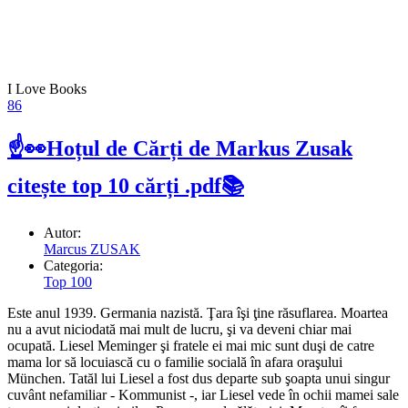
I Love Books
86
☝👀Hoțul de Cărți de Markus Zusak
citește top 10 cărți .pdf📚
Autor:
Marcus ZUSAK
Categoria:
Top 100
Este anul 1939. Germania nazistă. Ţara îşi ţine răsuflarea. Moartea
nu a avut niciodată mai mult de lucru, şi va deveni chiar mai
ocupată. Liesel Meminger şi fratele ei mai mic sunt duşi de catre
mama lor să locuiască cu o familie socială în afara oraşului
München. Tatăl lui Liesel a fost dus departe sub şoapta unui singur
cuvânt nefamiliar - Kommunist -, iar Liesel vede în ochii mamei sale