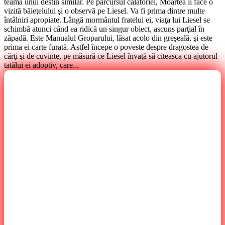
teama unui destin similar. Pe parcursul călătoriei, Moartea îi face o
vizită băieţelului şi o observă pe Liesel. Va fi prima dintre multe
întâlniri apropiate. Lângă mormântul fratelui ei, viaţa lui Liesel se
schimbă atunci când ea ridică un singur obiect, ascuns parţial în
zăpadă. Este Manualul Groparului, lăsat acolo din greşeală, şi este
prima ei carte furată. Astfel începe o poveste despre dragostea de
cărţi şi de cuvinte, pe măsură ce Liesel învaţă să citeasca cu ajutorul
tatălui ei adoptiv, care...