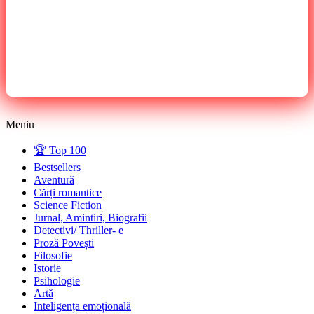
Meniu
🏆 Top 100
Bestsellers
Aventură
Cărți romantice
Science Fiction
Jurnal, Amintiri, Biografii
Detectivi/ Thriller- e
Proză Povești
Filosofie
Istorie
Psihologie
Artă
Inteligența emoțională