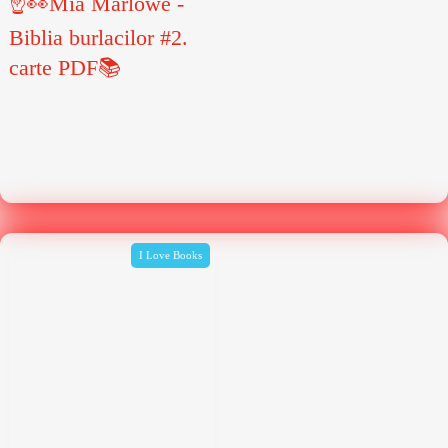
☝👀Mia Marlowe -
Biblia burlacilor #2.
carte PDF📚
I Love Books