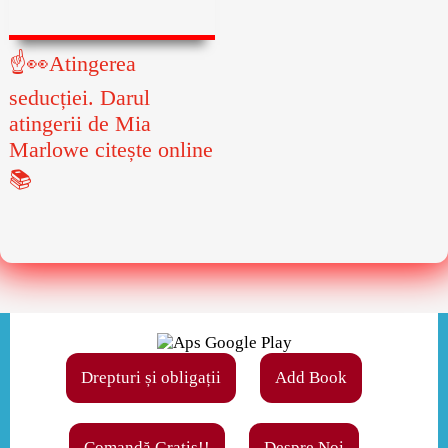
☝👀Atingerea
seducției. Darul
atingerii de Mia
Marlowe citește online
📚
Drepturi și obligații
Add Book
Comandă Gratis!!
Despre Noi