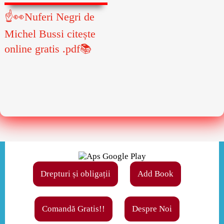
☝👀Nuferi Negri de
Michel Bussi citește
online gratis .pdf📚
Drepturi și obligații
Add Book
Comandă Gratis!!
Despre Noi