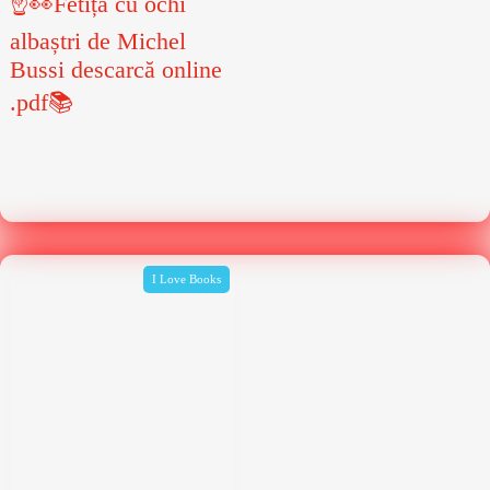
☝👀Fetița cu ochi
albaștri de Michel
Bussi descarcă online
.pdf📚
I Love Books