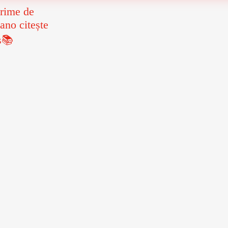
rime de
ano citește
s📚