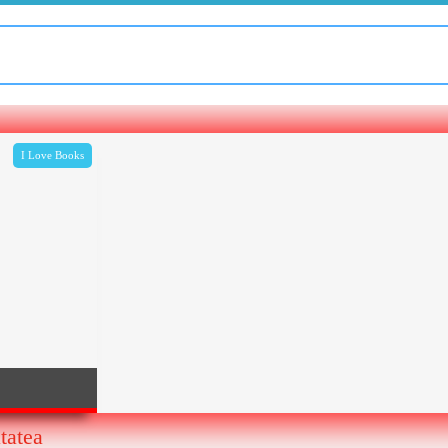
I Love Books
tatea