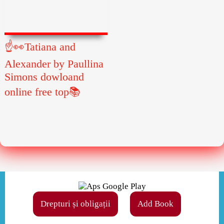
☝👀Tatiana and
Alexander by Paullina
Simons dowloand
online free top📚
Drepturi și obligații
Add Book