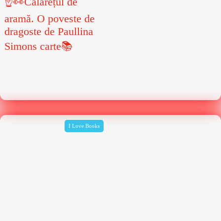
☝👀Călărețul de
aramă. O poveste de
dragoste de Paullina
Simons carte📚
I Love Books