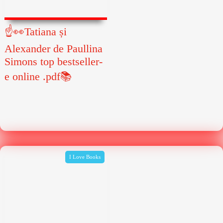
☝👀Tatiana și
Alexander de Paullina
Simons top bestseller-
e online .pdf📚
I Love Books