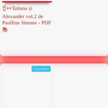
☝👀Tatiana și
Alexander vol.2 de
Paullina Simons - PDF
📚
I Love Books