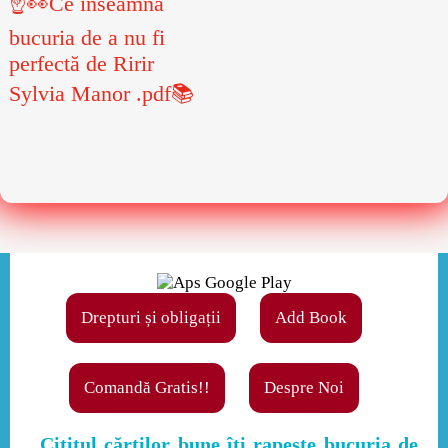
☝👀Ce înseamnă
bucuria de a nu fi
perfectă de Ririr
Sylvia Manor .pdf📚
Drepturi și obligații
Add Book
Comandă Gratis!!
Despre Noi
,,Cititul cărţilor bune îţi rapeşte bucuria de