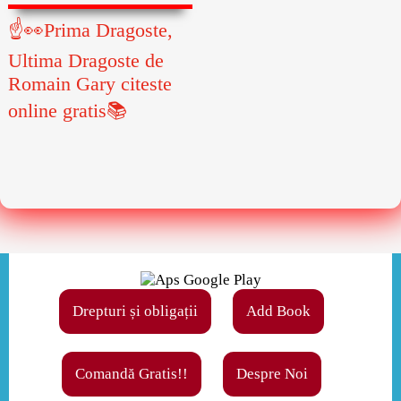
☝👀Prima Dragoste,
Ultima Dragoste de
Romain Gary citeste
online gratis📚
Drepturi și obligații
Add Book
Comandă Gratis!!
Despre Noi