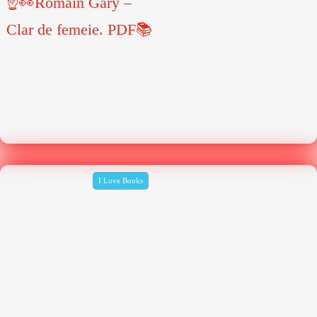
☝👀Romain Gary –
Clar de femeie. PDF📚
I Love Books