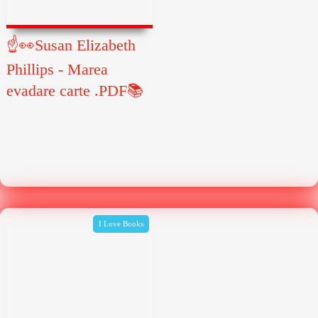
☝👀Susan Elizabeth
Phillips - Marea
evadare carte .PDF📚
I Love Books