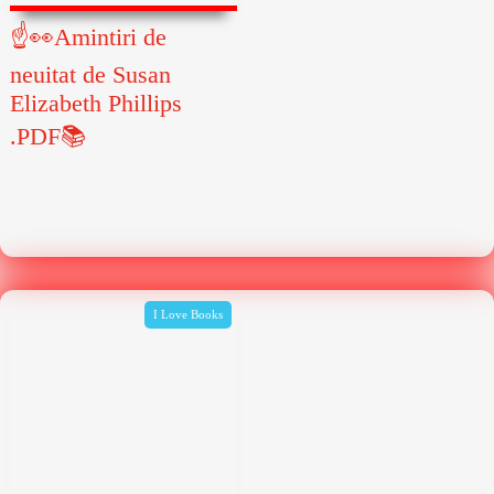
☝👀Amintiri de
neuitat de Susan
Elizabeth Phillips
.PDF📚
I Love Books