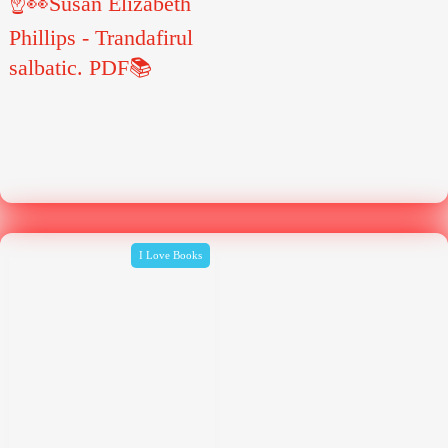
☝👀Susan Elizabeth
Phillips - Trandafirul
salbatic. PDF📚
I Love Books