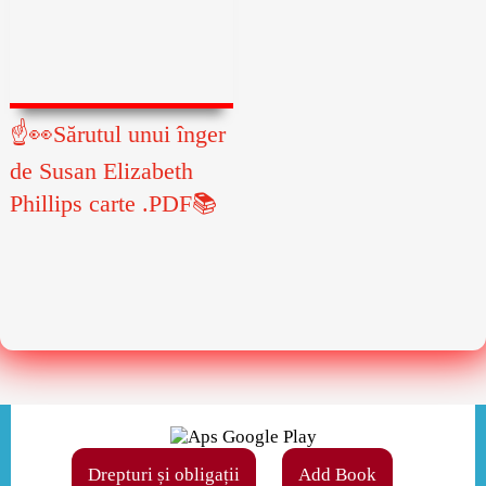
☝👀Sărutul unui înger
de Susan Elizabeth
Phillips carte .PDF📚
Drepturi și obligații
Add Book