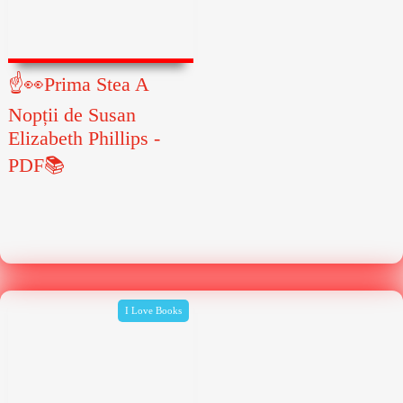
☝👀Prima Stea A
Nopții de Susan
Elizabeth Phillips -
PDF📚
I Love Books