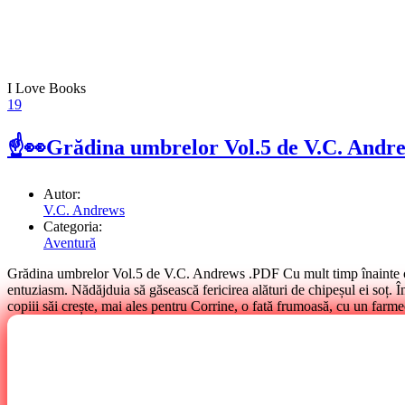
I Love Books
19
☝👀Grădina umbrelor Vol.5 de V.C. Andr
Autor:
V.C. Andrews
Categoria:
Aventură
Grădina umbrelor Vol.5 de V.C. Andrews .PDF Cu mult timp înainte ca u
entuziasm. Nădăjduia să găsească fericirea alături de chipeșul ei soț. Î
copiii săi crește, mai ales pentru Corrine, o fată frumoasă, cu un far