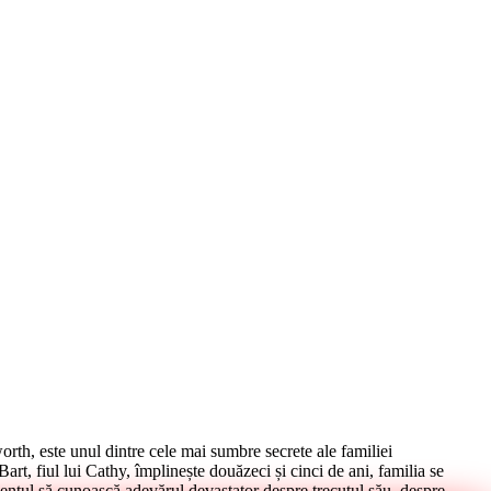
orth, este unul dintre cele mai sumbre secrete ale familiei
rt, fiul lui Cathy, împlinește douăzeci și cinci de ani, familia se
mentul să cunoască adevărul devastator despre trecutul său, despre