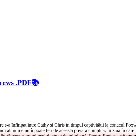
drews .PDF📚
s-a înfiripat între Cathy și Chris în timpul captivității la conacul Foxw
 alt nume nu îi poate feri de această povară cumplită. În ziua în care Ba
tulburătoare, a grandiosului conac de odinioară. Pentru Bart, a sosit mo