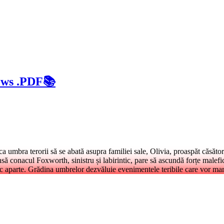
ews .PDF📚
mbra terorii să se abată asupra familiei sale, Olivia, proaspăt căsător
nsă conacul Foxworth, sinistru și labirintic, pare să ascundă forțe malefi
mec aparte. Grădina umbrelor dezvăluie evenimentele teribile care vor mar