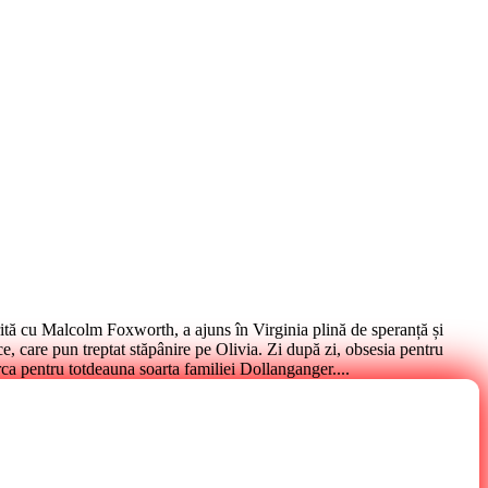
ită cu Malcolm Foxworth, a ajuns în Virginia plină de speranță și
ce, care pun treptat stăpânire pe Olivia. Zi după zi, obsesia pentru
ca pentru totdeauna soarta familiei Dollanganger....