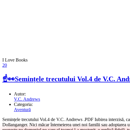
I Love Books
20
☝👀Semințele trecutului Vol.4 de V.C. An
Autor:
V.C. Andrews
Categoria:
Aventură
Semințele trecutului Vol.4 de V.C. Andrews .PDF Iubirea interzisă, care 
Dollanganger. Nici măcar întemeierea unei noi familii sau adoptarea unui
reunește pe domeniul pe care el tocmai l-a moștenit, o replică fidelă, 