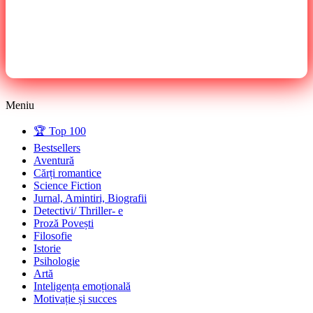
Meniu
🏆 Top 100
Bestsellers
Aventură
Cărți romantice
Science Fiction
Jurnal, Amintiri, Biografii
Detectivi/ Thriller- e
Proză Povești
Filosofie
Istorie
Psihologie
Artă
Inteligența emoțională
Motivație și succes