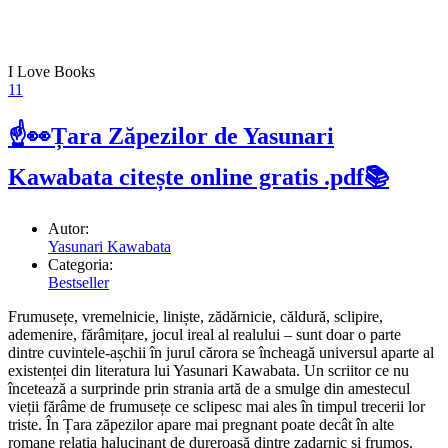
I Love Books
11
☝👀Țara Zăpezilor de Yasunari
Kawabata citește online gratis .pdf📚
Autor:
Yasunari Kawabata
Categoria:
Bestseller
Frumusețe, vremelnicie, liniște, zădărnicie, căldură, sclipire,
ademenire, fărâmițare, jocul ireal al realului – sunt doar o parte
dintre cuvintele-așchii în jurul cărora se încheagă universul aparte al
existenței din literatura lui Yasunari Kawabata. Un scriitor ce nu
încetează a surprinde prin strania artă de a smulge din amestecul
vieții fărâme de frumusețe ce sclipesc mai ales în timpul trecerii lor
triste. În Țara zăpezilor apare mai pregnant poate decât în alte
romane relația halucinant de dureroasă dintre zadarnic și frumos.