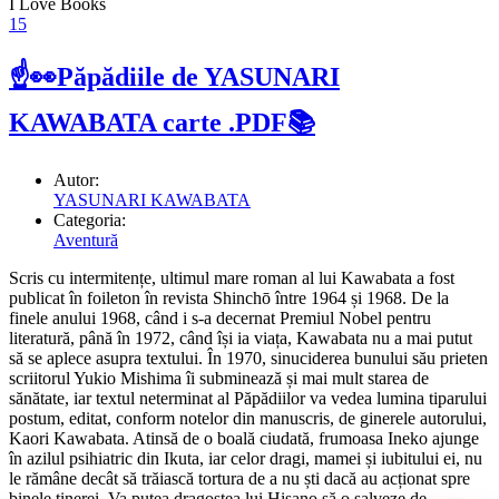
I Love Books
15
☝👀Păpădiile de YASUNARI
KAWABATA carte .PDF📚
Autor:
YASUNARI KAWABATA
Categoria:
Aventură
Scris cu intermitențe, ultimul mare roman al lui Kawabata a fost
publicat în foileton în revista Shinchō între 1964 și 1968. De la
finele anului 1968, când i s-a decernat Premiul Nobel pentru
literatură, până în 1972, când își ia viața, Kawabata nu a mai putut
să se aplece asupra textului. În 1970, sinuciderea bunului său prieten
scriitorul Yukio Mishima îi subminează și mai mult starea de
sănătate, iar textul neterminat al Păpădiilor va vedea lumina tiparului
postum, editat, conform notelor din manuscris, de ginerele autorului,
Kaori Kawabata. Atinsă de o boală ciudată, frumoasa Ineko ajunge
în azilul psihiatric din Ikuta, iar celor dragi, mamei și iubitului ei, nu
le rămâne decât să trăiască tortura de a nu ști dacă au acționat spre
binele tinerei. Va putea dragostea lui Hisano să o salveze de