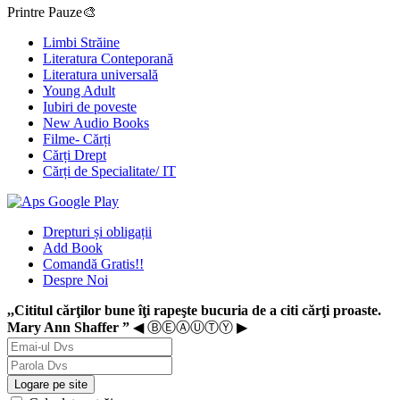
Printre Pauze🎨
Limbi Străine
Literatura Conteporană
Literatura universală
Young Adult
Iubiri de poveste
New Audio Books
Filme- Cărți
Cărți Drept
Cărți de Specialitate/ IT
Drepturi și obligații
Add Book
Comandă Gratis!!
Despre Noi
,,Cititul cărţilor bune îţi rapeşte bucuria de a citi cărţi proaste.
Mary Ann Shaffer ”
◀ ⒷⒺⒶⓊⓉⓎ ▶
Logare pe site