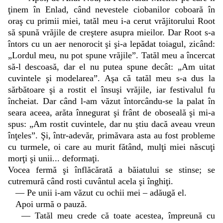
ţinem în Enlad, când nevestele ciobanilor coboară în
oraş cu primii miei, tatăl meu i-a cerut vrăjitorului Root
să spună vrăjile de creştere asupra mieilor. Dar Root s-a
întors cu un aer nenorocit şi şi-a lepădat toiagul, zicând:
„Lordul meu, nu pot spune vrăjile”. Tatăl meu a încercat
să-l descoasă, dar el nu putea spune decât: „Am uitat
cuvintele şi modelarea”. Aşa că tatăl meu s-a dus la
sărbătoare şi a rostit el însuşi vrăjile, iar festivalul fu
încheiat. Dar când l-am văzut întorcându-se la palat în
seara aceea, arăta înnegurat şi frânt de oboseală şi mi-a
spus: „Am rostit cuvintele, dar nu ştiu dacă aveau vreun
înţeles”. Şi, într-adevăr, primăvara asta au fost probleme
cu turmele, oi care au murit fătând, mulţi miei născuţi
morţi şi unii... deformaţi.
Vocea fermă şi înflăcărată a băiatului se stinse; se
cutremură când rosti cuvântul acela şi înghiţi.
— Pe unii i-am văzut cu ochii mei – adăugă el.
Apoi urmă o pauză.
— Tatăl meu crede că toate acestea, împreună cu