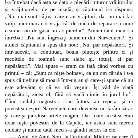
l-a întrebat dacă asta se datora plecării tuturor vrăjitorilor
şi vrăjitoarelor de pe insulă; şi căpitanul i-a răspuns:
„Nu, mai sunt câţiva care erau vrăjitori, dar nu mai fac
vrăji, nici măcar o vrajă cât de mică de reparare a unui
ceainic sau de găsit un ac pierdut”. Atunci tatăl meu l-a
întrebat: „Nu sunt îngroziţi oamenii din Narveduen?” Şi
atunci căpitanul a spus din nou: „Nu, par nepăsători. Şi
într-adevăr, a continuat, boala pluteşte printre ei şi
recoltele de toamnă sunt slabe şi, totuşi, ei par
nepăsători”. Mai spuse – eram de faţă când vorbea cu
prinţul – că: „Sunt ca nişte bolnavi, ca un om căruia i s-a
spus că trebuie să moară într-un an şi care-şi spune că nu
este adevărat şi că va trăi veşnic. Îşi văd de viaţă
nepăsători, zicea el, fără să vadă nimic în jurul lor”.
Când ceilalţi negustori s-au întors, au repetat şi ei
povestea despre Narveduen care devenise un tărâm sărac
şi care-şi pierduse artele magiei. Dar toate acestea erau
doar nişte povestiri de la Capete, iar astea sunt mereu
ciudate şi numai tatăl meu s-a gândit serios la ele.
— Apoi, de Anul Nou, la Festivalul Mieilor pe care îl