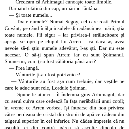
— Credeam că Arhimagul cunoaşte toate limbile.
Bărbatul clătină din cap, urmărind fântâna.
— Şi toate numele...
— Toate numele? Numai Segoy, cel care rosti Primul
Cuvânt, pe când înălţa insulele din adâncimea mării, ştia
toate numele. Fii sigur – iar privirea-i strălucitoare şi
aprigă se opri pe chipul lui Arren – că dacă aş avea
nevoie să-ţi ştiu numele adevărat, l-aş şti. Dar nu este
necesar. O să-ţi spun Arren; iar eu sunt Şoimanul.
Spune-mi, cum ţi-a fost călătoria până aici?
— Prea lungă.
— Vânturile ţi-au fost potrivnice?
— Vânturile au fost aşa cum trebuie, dar veştile pe
care le aduc sunt rele, Lordule Şoiman.
— Spune-le atunci – îl îndemnă grav Arhimagul, dar
cu aerul cuiva care cedează în faţa nerăbdării unui copil;
în vreme ce Arren vorbea, îşi întoarse din nou privirea
către perdeaua de cristal din stropii de apă ce cădeau din
talgerul superior în cel inferior. Nu dădea impresia că nu
ascultă, ci din contră, părea să asculte dincolo de