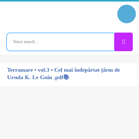
Terramare • vol.3 • Cel mai îndepărtat ţărm de
Ursula K. Le Guin .pdf📚