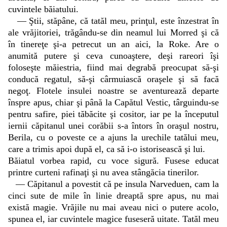
cuvintele băiatului.
— Ştii, stăpâne, că tatăl meu, prinţul, este înzestrat în
ale vrăjitoriei, trăgându-se din neamul lui Morred şi că
în tinereţe şi-a petrecut un an aici, la Roke. Are o
anumită putere şi ceva cunoaştere, deşi rareori îşi
foloseşte măiestria, fiind mai degrabă preocupat să-şi
conducă regatul, să-şi cârmuiască oraşele şi să facă
negoţ. Flotele insulei noastre se aventurează departe
înspre apus, chiar şi până la Capătul Vestic, târguindu-se
pentru safire, piei tăbăcite şi cositor, iar pe la începutul
iernii căpitanul unei corăbii s-a întors în oraşul nostru,
Berila, cu o poveste ce a ajuns la urechile tatălui meu,
care a trimis apoi după el, ca să i-o istorisească şi lui.
Băiatul vorbea rapid, cu voce sigură. Fusese educat
printre curteni rafinaţi şi nu avea stângăcia tinerilor.
— Căpitanul a povestit că pe insula Narveduen, cam la
cinci sute de mile în linie dreaptă spre apus, nu mai
există magie. Vrăjile nu mai aveau nici o putere acolo,
spunea el, iar cuvintele magice fuseseră uitate. Tatăl meu