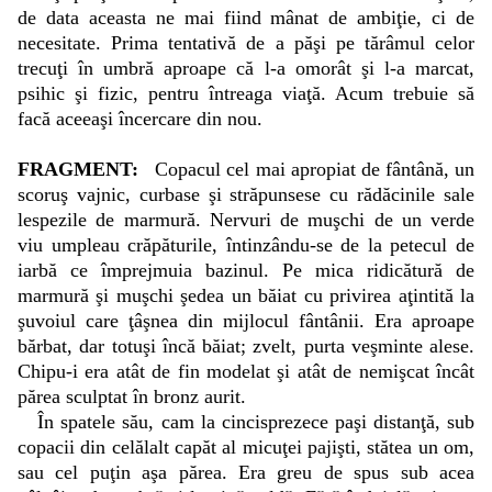
de data aceasta ne mai fiind mânat de ambiţie, ci de
necesitate. Prima tentativă de a păşi pe tărâmul celor
trecuţi în umbră aproape că l-a omorât şi l-a marcat,
psihic şi fizic, pentru întreaga viaţă. Acum trebuie să
facă aceeaşi încercare din nou.
FRAGMENT:
Copacul cel mai apropiat de fântână, un
scoruş vajnic, curbase şi străpunsese cu rădăcinile sale
lespezile de marmură. Nervuri de muşchi de un verde
viu umpleau crăpăturile, întinzându-se de la petecul de
iarbă ce împrejmuia bazinul. Pe mica ridicătură de
marmură şi muşchi şedea un băiat cu privirea aţintită la
şuvoiul care ţâşnea din mijlocul fântânii. Era aproape
bărbat, dar totuşi încă băiat; zvelt, purta veşminte alese.
Chipu-i era atât de fin modelat şi atât de nemişcat încât
părea sculptat în bronz aurit.
În spatele său, cam la cincisprezece paşi distanţă, sub
copacii din celălalt capăt al micuţei pajişti, stătea un om,
sau cel puţin aşa părea. Era greu de spus sub acea