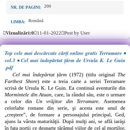
200
NR. DE PAGINI:
Română
LIMBA:
Vizualizări:0
11-01-2022
Post by User
Top cele mai descărcate cărți online gratis Terramare •
vol.3 • Cel mai îndepărtat ţărm de Ursula K. Le Guin
.pdf
Cel mai îndepărtat țărm
(1972) (titlu original
The
Farthest Shore
) este a treia carte a seriei Terramare
scrisă de Ursula K. Le Guin. Ea continuă aventurile din
Mormintele din Atuan,
care, la rândul său, este o urmare
a celor din
Un vrăjitor din Terramare.
Asemenea
celorlalte romane din serie, şi acesta este unul de
„creştere”, de formare a personajului principal, Ged,
ajuns la vârsta maturităţii. După mulţi ani, se află iarăşi
în faţa porţii ce desparte tărâmul viilor de cel al morţilor,