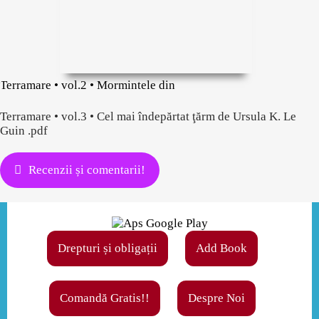
Terramare • vol.2 • Mormintele din
Terramare • vol.3 • Cel mai îndepărtat ţărm de Ursula K. Le
Guin .pdf
Recenzii și comentarii!
Drepturi și obligații
Add Book
Comandă Gratis!!
Despre Noi