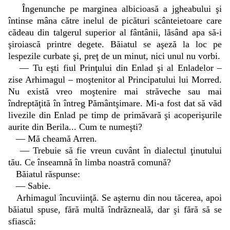
Îngenunche pe marginea albicioasă a jgheabului şi
întinse mâna către inelul de picături scânteietoare care
cădeau din talgerul superior al fântânii, lăsând apa să-i
şiroiască printre degete. Băiatul se aşeză la loc pe
lespezile curbate şi, preţ de un minut, nici unul nu vorbi.
— Tu eşti fiul Prinţului din Enlad şi al Enladelor –
zise Arhimagul – moştenitor al Principatului lui Morred.
Nu există vreo moştenire mai străveche sau mai
îndreptăţită în întreg Pământşimare. Mi-a fost dat să văd
livezile din Enlad pe timp de primăvară şi acoperişurile
aurite din Berila... Cum te numeşti?
— Mă cheamă Arren.
— Trebuie să fie vreun cuvânt în dialectul ţinutului
tău. Ce înseamnă în limba noastră comună?
Băiatul răspunse:
— Sabie.
Arhimagul încuviinţă. Se aşternu din nou tăcerea, apoi
băiatul spuse, fără multă îndrăzneală, dar şi fără să se
sfiască: