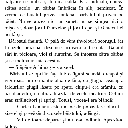
pâlpâire de umbră şi lumină caldă. Fără îndoială, cineva
stătea acolo: un bărbat îmbrăcat în alb, nemişcat. În
vreme ce băiatul privea fântâna, bărbatul îl privea pe
băiat. Nu se auzea nici un sunet, nu se simţea nici o
mişcare, doar jocul frunzelor şi jocul apei şi cântecul ei
nesfârşit.
Bărbatul înaintă. O pală de vânt învolbură scoruşul, iar
frunzele proaspăt deschise prinseră a fremăta. Băiatul
sări în picioare, vioi şi surprins. Se întoarse către bărbat
şi se înclină în faţa acestuia.
— Stăpâne Arhimag – spuse el.
Bărbatul se opri în faţa lui: o figură scundă, dreaptă şi
viguroasă într-o mantie albă de lână, cu glugă. Deasupra
faldurilor glugii lăsate pe spate, chipu-i era arămiu, cu
nasul acvilin, un obraz brăzdat de vechi cicatrici. Ochii-i
erau strălucitori şi aprigi. Totuşi, vocea-i era blândă:
— Curtea Fântânii este un loc de popas tare plăcut –
zise el şi prevăzând scuzele băiatului, adăugă:
— Vii de foarte departe şi nu te-ai odihnit. Aşează-te
la loc.