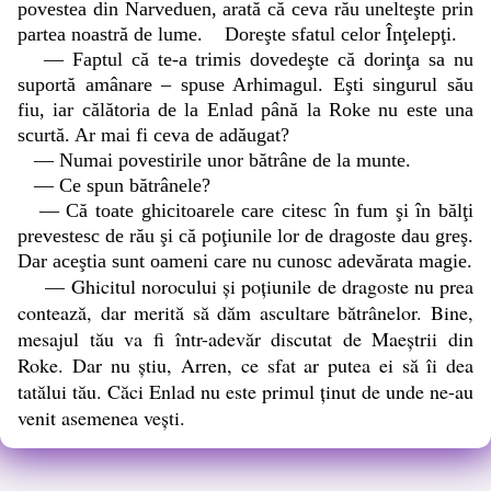
povestea din Narveduen, arată că ceva rău unelteşte prin
partea noastră de lume. Doreşte sfatul celor Înţelepţi.
— Faptul că te-a trimis dovedeşte că dorinţa sa nu
suportă amânare – spuse Arhimagul. Eşti singurul său
fiu, iar călătoria de la Enlad până la Roke nu este una
scurtă. Ar mai fi ceva de adăugat?
— Numai povestirile unor bătrâne de la munte.
— Ce spun bătrânele?
— Că toate ghicitoarele care citesc în fum şi în bălţi
prevestesc de rău şi că poţiunile lor de dragoste dau greş.
Dar aceştia sunt oameni care nu cunosc adevărata magie.
— Ghicitul norocului şi poţiunile de dragoste nu prea
contează, dar merită să dăm ascultare bătrânelor. Bine,
mesajul tău va fi într-adevăr discutat de Maeştrii din
Roke. Dar nu ştiu, Arren, ce sfat ar putea ei să îi dea
tatălui tău. Căci Enlad nu este primul ţinut de unde ne-au
venit asemenea veşti.